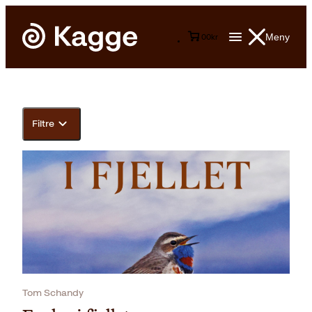
Meny
0
0
kr
Filtre
Tom Schandy