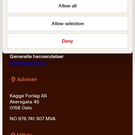
23 11 82 80
Allow all
For bokhandlere og forfattere
salg@kagge.no
Allow selection
23 11 82 80
Vil du sende inn et manuskript?
Deny
Les her
Generelle henvendelser
post@kagge.no
Adresse
Kagge Forlag AS
Akersgata 45
0158 Oslo
NO 976 741 307 MVA