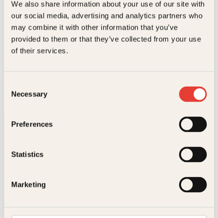
We also share information about your use of our site with
l
e
i
p
our social media, advertising and analytics partners who
g
r
may combine it with other information that you’ve
p
i
provided to them or that they’ve collected from your use
r
s
Tom Schandy
i
e
of their services.
s
r
Tom Schandy er biolog, naturformidler og fotograf.
v
:
Han har gitt ut over 40 bøker og holder hyppig kurs og
a
2
foredrag. Han har mottatt en…
r
9
Consent
:
9
Necessary
Selection
4
k
7
r
9
.
Preferences
k
r
.
Statistics
Kontakt oss
Marketing
Kundeservice nettbutikk
kundeservice@kagge.no