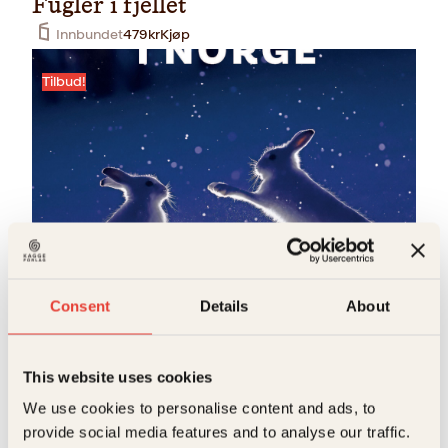
Fugler i fjellet
Innbundet
479
kr
Kjøp
Tilbud!
Tom Schandy
Naturopplevelser i Norge
Consent
Details
About
O
N
Innbundet
479
kr
299
kr
Kjøp
p
å
p
v
r
æ
This website uses cookies
i
r
n
e
We use cookies to personalise content and ads, to
T
n
n
provide social media features and to analyse our traffic.
e
d