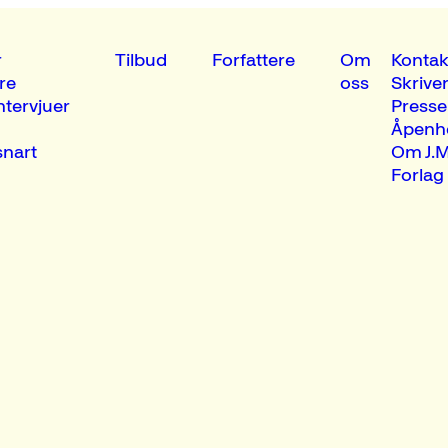
r
Tilbud
Forfattere
Om
Kontak
re
oss
Skrive
ntervjuer
Presse
Åpenh
nart
Om J.M
Forlag