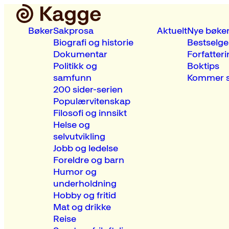
Bøker
Sakprosa
Aktuelt
Nye bøke
Biografi og historie
Bestselge
Dokumentar
Forfatteri
Politikk og
Boktips
samfunn
Kommer s
200 sider-serien
Populærvitenskap
Filosofi og innsikt
Helse og
selvutvikling
Jobb og ledelse
Foreldre og barn
Humor og
underholdning
Hobby og fritid
Mat og drikke
Reise