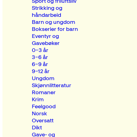
Sport og friluftsliv
Strikking og
håndarbeid
Barn og ungdom
Bokserier for barn
Eventyr og
Gavebøker
0–3 år
3–6 år
6–9 år
9–12 år
Ungdom
Skjønnlitteratur
Romaner
Krim
Feelgood
Norsk
Oversatt
Dikt
Gave- og