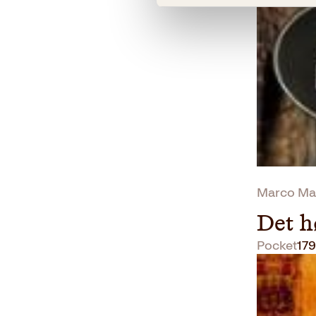
Marco Mal
Det h
Pocket
179