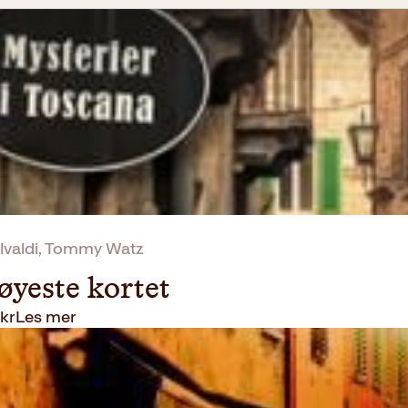
valdi, Tommy Watz
øyeste kortet
kr
Les mer