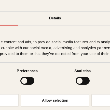
e fjellene
det
379
kr
Les mer
Details
e content and ads, to provide social media features and to analy
 our site with our social media, advertising and analytics partn
 provided to them or that they’ve collected from your use of their
Preferences
Statistics
netti, Tommy Watz
e fjellene
Allow selection
9
kr
Les mer