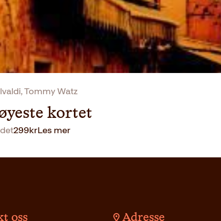
valdi, Tommy Watz
øyeste kortet
det
299
kr
Les mer
t oss
Adresse