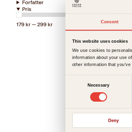
Forfatter
Pris
De ått
Innbun
Consent
179 kr — 299 kr
This website uses cookies
We use cookies to personalis
information about your use of
other information that you’ve
Consent
Necessary
Selection
Paolo Cog
De ått
Deny
Pocket
19