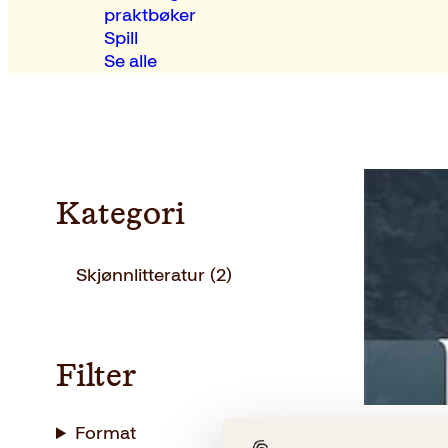
praktbøker
Spill
Se alle
Kategori
Skjønnlitteratur
(2)
Filter
Format
Paolo Cog