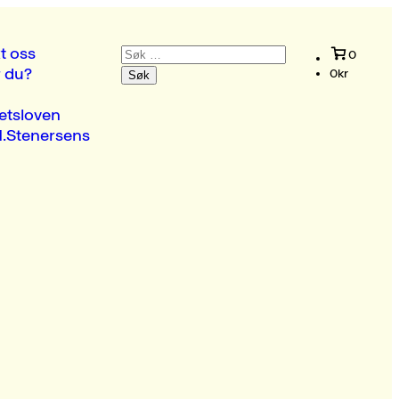
Søk
t oss
0
etter:
r du?
0
kr
etsloven
.Stenersens