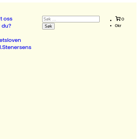
Søk
t oss
0
etter:
r du?
0
kr
etsloven
.Stenersens