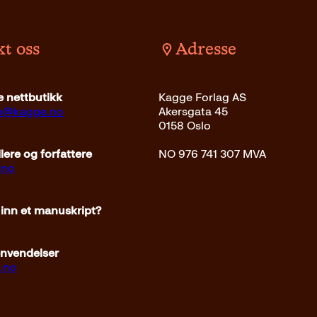
r
3
:
2
3
k
t oss
Adresse
9
r
9
.
k
 nettbutikk
Kagge Forlag AS
r
ce@kagge.no
Akersgata 45
.
0158 Oslo
ere og forfattere
NO 976 741 307 MVA
.no
 inn et manuskript?
envendelser
.no