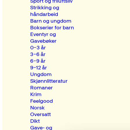
Sport og friluftsliv
Strikking og
håndarbeid
Barn og ungdom
Bokserier for barn
Eventyr og
Gavebøker
0–3 år
3–6 år
6–9 år
9–12 år
Ungdom
Skjønnlitteratur
Romaner
Krim
Feelgood
Norsk
Oversatt
Dikt
Gave- og