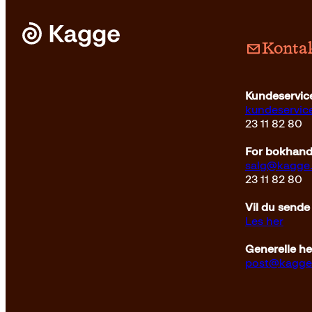
Kontak
Kundeservice
kundeservi
23 11 82 80
For bokhandl
salg@kagge
23 11 82 80
Vil du sende
Les her
Generelle h
post@kagge