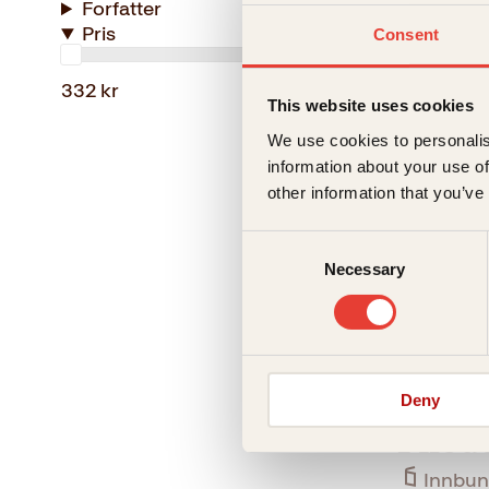
Forfatter
Pris
Consent
Disse
Innbun
332 kr
This website uses cookies
We use cookies to personalis
information about your use of
other information that you’ve
Consent
Necessary
Selection
Tordis Ør
Deny
I hod
Innbun