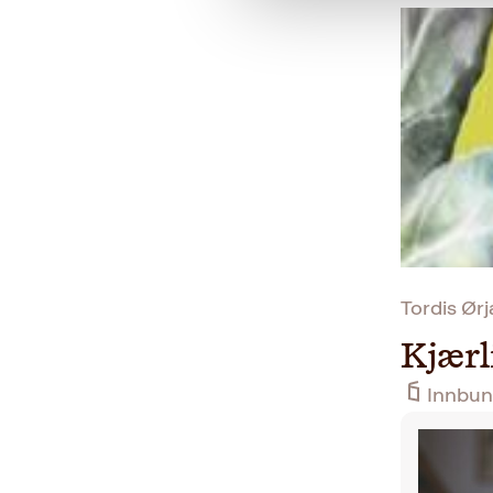
Tordis Ør
Kjærl
Innbun