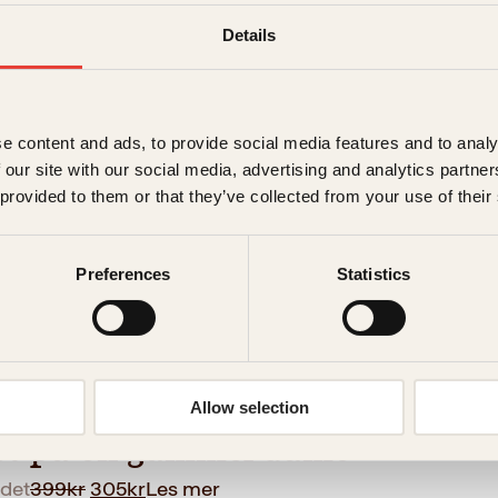
Details
 dagene, dette livet
O
N
det
429
kr
332
kr
Les mer
p
å
p
v
e content and ads, to provide social media features and to analy
r
æ
 our site with our social media, advertising and analytics partn
i
r
 provided to them or that they’ve collected from your use of their
n
e
n
n
e
d
Preferences
Statistics
l
e
i
p
g
r
p
i
r
s
jasæter
Allow selection
i
e
s
r
et på en gammel dame
v
:
O
N
det
399
kr
a
305
kr
3
Les mer