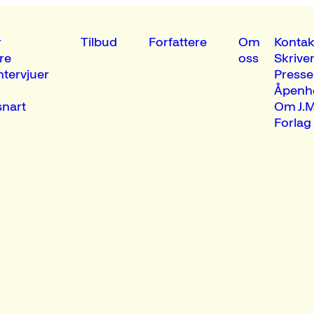
r
Tilbud
Forfattere
Om
Kontak
re
oss
Skrive
ntervjuer
Presse
Åpenh
nart
Om J.M
Forlag