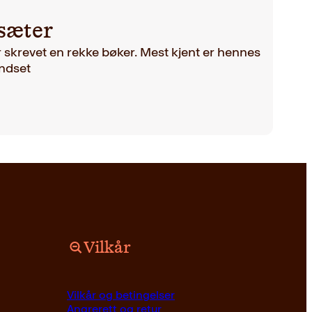
sæter
 skrevet en rekke bøker. Mest kjent er hennes
Undset
Vilkår
Vilkår og betingelser
Angrerett og retur