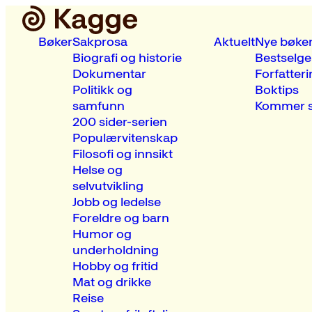
Bøker
Sakprosa
Aktuelt
Nye bøke
Biografi og historie
Bestselge
Dokumentar
Forfatteri
Politikk og
Boktips
samfunn
Kommer s
200 sider-serien
Populærvitenskap
Filosofi og innsikt
Helse og
selvutvikling
Jobb og ledelse
Foreldre og barn
Humor og
underholdning
Hobby og fritid
Mat og drikke
Reise