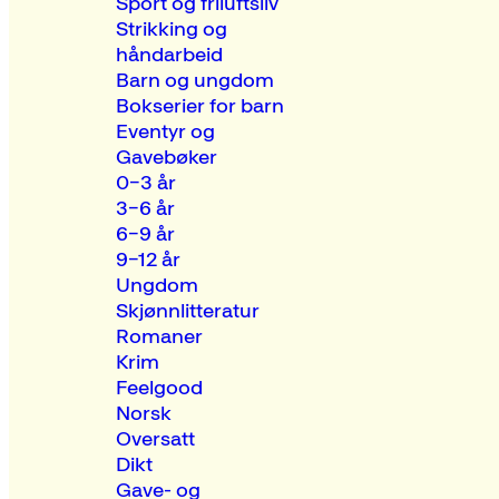
Sport og friluftsliv
Strikking og
håndarbeid
Barn og ungdom
Bokserier for barn
Eventyr og
Gavebøker
0–3 år
3–6 år
6–9 år
9–12 år
Ungdom
Skjønnlitteratur
Romaner
Krim
Feelgood
Norsk
Oversatt
Dikt
Gave- og