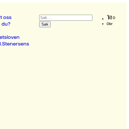
Søk
t oss
0
etter:
r du?
0
kr
etsloven
.Stenersens