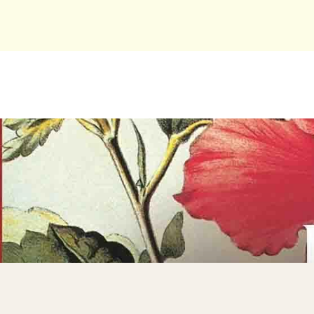
graven, Tordis Ørjasæter