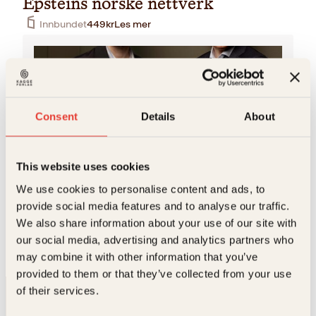
Epsteins norske nettverk
Innbundet
449
kr
Les mer
Consent
Details
About
This website uses cookies
Tore Gjerstad
We use cookies to personalise content and ads, to
Tore Gjerstad (54) er journalist i Dagens Næringsliv og
provide social media features and to analyse our traffic.
har tidligere jobbet i Dagbladet og Aftenposten før han
We also share information about your use of our site with
begynte i DN i 2010. Der…
our social media, advertising and analytics partners who
may combine it with other information that you’ve
provided to them or that they’ve collected from your use
of their services.