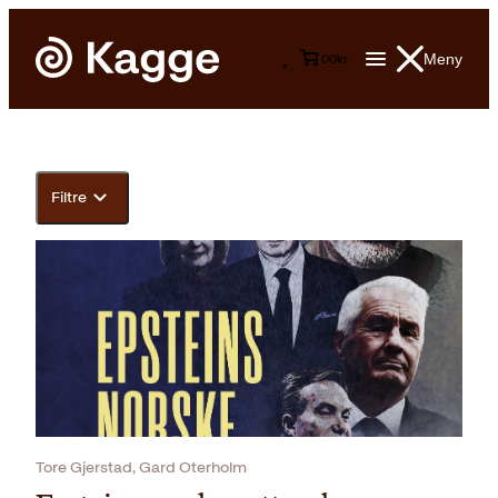
Meny
0
0
kr
Filtre
Tore Gjerstad, Gard Oterholm