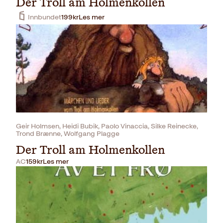
Der Troll am Holmenkollen
Innbundet
199
kr
Les mer
Geir Holmsen, Heidi Bubik, Paolo Vinaccia, Silke Reinecke,
Trond Brænne, Wolfgang Plagge
Der Troll am Holmenkollen
AC
159
kr
Les mer