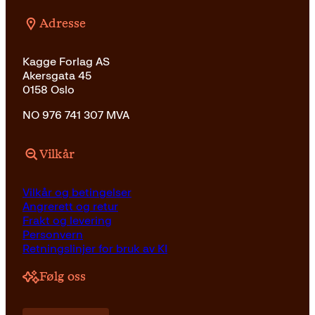
Adresse
Kagge Forlag AS
Akersgata 45
0158 Oslo
NO 976 741 307 MVA
Vilkår
Vilkår og betingelser
Angrerett og retur
Frakt og levering
Personvern
Retningslinjer for bruk av KI
Følg oss