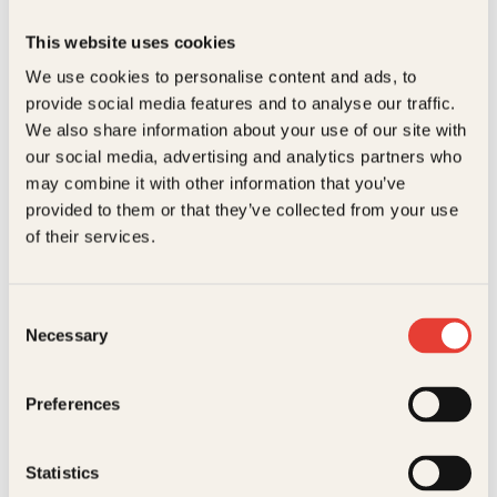
This website uses cookies
We use cookies to personalise content and ads, to
provide social media features and to analyse our traffic.
We also share information about your use of our site with
our social media, advertising and analytics partners who
may combine it with other information that you’ve
provided to them or that they’ve collected from your use
Geir Holmsen, Paolo Vinaccia, Trond Brænne, Wolfgang
of their services.
Plagge
Kollentrollet
AC
159
kr
Les mer
Consent
Necessary
Selection
Preferences
Statistics