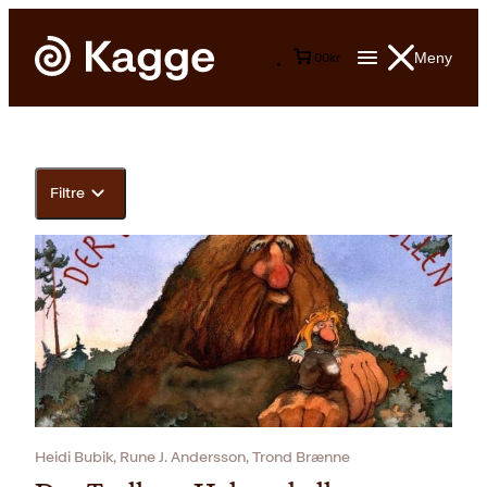
Meny
0
0
kr
Filtre
Heidi Bubik, Rune J. Andersson, Trond Brænne