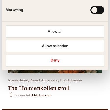
Marketing
Geir Holmsen, Jo Ann Benell, Marianne Foss, Paolo Vinaccia,
Skiftesvik, Trond Brænne, Wolfgang Plagge
The Holmekollen troll
AC
159
kr
Les mer
Allow all
Allow selection
Deny
Jo Ann Benell, Rune J. Andersson, Trond Brænne
The Holmenkollen troll
Innbundet
199
kr
Les mer