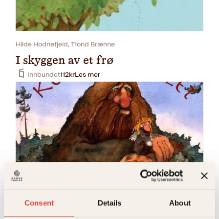
Hilde Hodnefjeld, Trond Brænne
I skyggen av et frø
Innbundet
112
kr
Les mer
Rune J. Andersson, Trond Brænne
Kollentrollet
Consent
Details
About
Innbundet
199
kr
Les mer