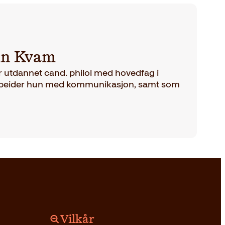
in Kvam
r utdannet cand. philol med hovedfag i
g arbeider hun med kommunikasjon, samt som
Vilkår