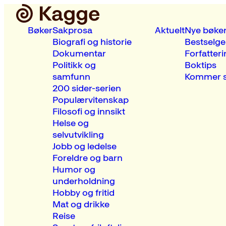
Bøker
Sakprosa
Aktuelt
Nye bøke
Biografi og historie
Bestselge
Dokumentar
Forfatteri
Politikk og
Boktips
samfunn
Kommer s
200 sider-serien
Populærvitenskap
Filosofi og innsikt
Helse og
selvutvikling
Jobb og ledelse
Foreldre og barn
Humor og
underholdning
Hobby og fritid
Mat og drikke
Reise