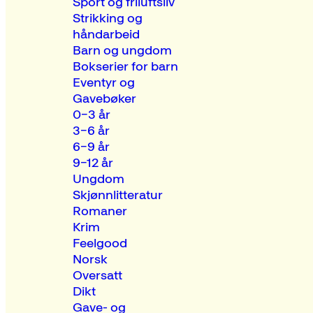
Sport og friluftsliv
Strikking og
håndarbeid
Barn og ungdom
Bokserier for barn
Eventyr og
Gavebøker
0–3 år
3–6 år
6–9 år
9–12 år
Ungdom
Skjønnlitteratur
Romaner
Krim
Feelgood
Norsk
Oversatt
Dikt
Gave- og