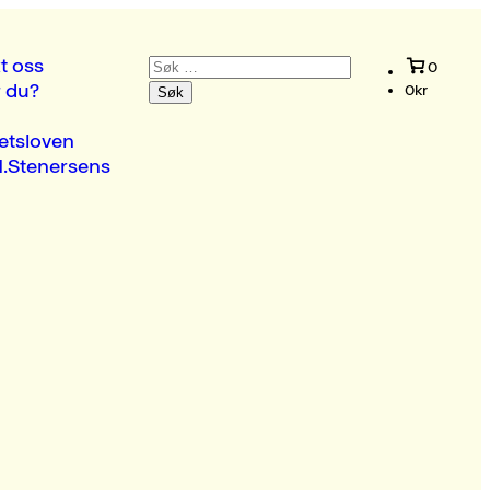
Søk
t oss
0
etter:
r du?
0
kr
etsloven
.Stenersens