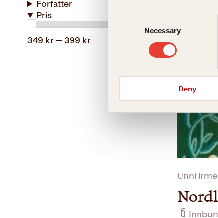
Forfatter
Pris
Belte
Consent
Necessary
Selection
Innbun
349 kr — 399 kr
Deny
Unni Irme
Nord
Innbun