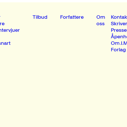
r
Tilbud
Forfattere
Om
Kontak
re
oss
Skrive
ntervjuer
Presse
Åpenh
nart
Om J.M
Forlag