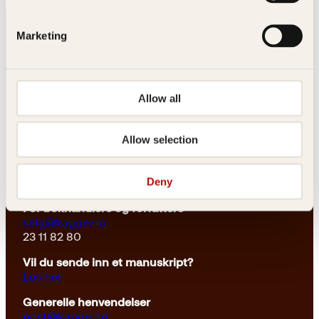
Marketing
Allow all
Kontakt oss
Allow selection
Kundeservice nettbutikk
kundeservice@kagge.no
Deny
23 11 82 80
For bokhandlere og forfattere
salg@kagge.no
23 11 82 80
Vil du sende inn et manuskript?
Les her
Generelle henvendelser
post@kagge.no