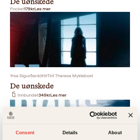
De uønskede
Pocket
179
kr
Les mer
Yrsa SigurðardóttirTiril Theresa Myklebost
De uønskede
Innbundet
349
kr
Les mer
Consent
Details
About