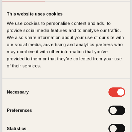
This website uses cookies
Yrsa SigurðardóttirTiril Theresa Myklebost
We use cookies to personalise content and ads, to
provide social media features and to analyse our traffic.
Dødsskipet
We also share information about your use of our site with
Pocket
179
kr
Les mer
our social media, advertising and analytics partners who
may combine it with other information that you’ve
provided to them or that they’ve collected from your use
of their services.
Consent
Necessary
Selection
Yrsa SigurðardóttirTiril Theresa Myklebost
Preferences
Dødsskipet
Innbundet
349
kr
Les mer
Statistics