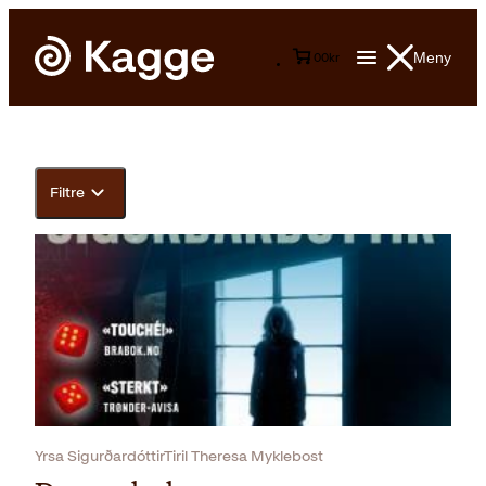
Meny
0
0
kr
Filtre
Yrsa SigurðardóttirTiril Theresa Myklebost