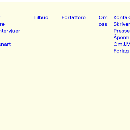
r
Tilbud
Forfattere
Om
Kontak
re
oss
Skrive
ntervjuer
Presse
Åpenh
nart
Om J.M
Forlag