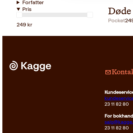
Forfatter
Pris
Døde 
Pocket
24
249 kr
Kontak
Kundeservice
kundeservi
23 11 82 80
For bokhandl
salg@kagge
23 11 82 80