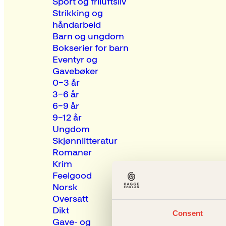
Sport og friluftsliv
Strikking og
håndarbeid
Barn og ungdom
Bokserier for barn
Eventyr og
Gavebøker
0–3 år
3–6 år
6–9 år
9–12 år
Ungdom
Skjønnlitteratur
Romaner
Krim
Feelgood
Norsk
Oversatt
Dikt
Consent
Gave- og