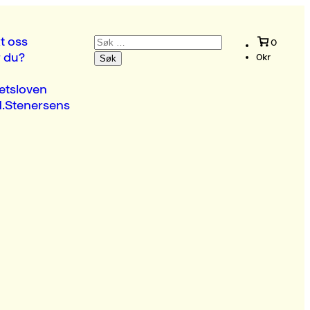
Søk
t oss
0
etter:
r du?
0
kr
etsloven
.Stenersens