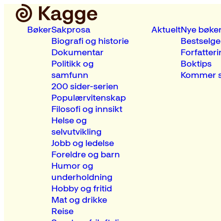
Bøker
Sakprosa
Aktuelt
Nye bøke
Biografi og historie
Bestselge
Dokumentar
Forfatteri
Politikk og
Boktips
samfunn
Kommer s
200 sider-serien
Populærvitenskap
Filosofi og innsikt
Helse og
selvutvikling
Jobb og ledelse
Foreldre og barn
Humor og
underholdning
Hobby og fritid
Mat og drikke
Reise