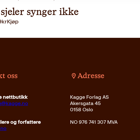
sjeler synger ikke
9
kr
Kjøp
t oss
Adresse
 nettbutikk
Kagge Forlag AS
ce@kagge.no
Akersgata 45
0158 Oslo
ere og forfattere
NO 976 741 307 MVA
.no