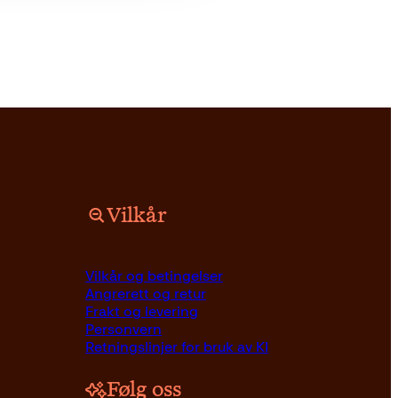
Vilkår
Vilkår og betingelser
Angrerett og retur
Frakt og levering
Personvern
Retningslinjer for bruk av KI
Følg oss