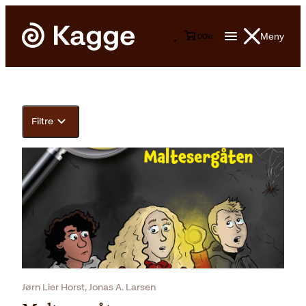
Meny
0
0
kr
Filtre
Jørn Lier Horst, Jonas A. Larsen