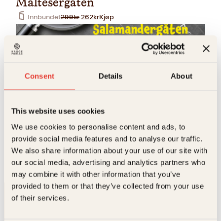
Maltesergåten
O
N
Innbundet
299
kr
262
kr
Kjøp
p
å
p
v
r
æ
i
r
n
e
n
n
Consent
Details
About
e
d
l
e
i
p
g
r
This website uses cookies
p
i
r
s
Jørn Lier Horst, Jonas A. Larsen
We use cookies to personalise content and ads, to
i
e
provide social media features and to analyse our traffic.
Salamandergåten
s
r
v
:
We also share information about your use of our site with
O
N
Innbundet
299
kr
262
kr
Kjøp
a
2
our social media, advertising and analytics partners who
p
å
r
6
p
v
may combine it with other information that you’ve
:
2
r
æ
2
k
provided to them or that they’ve collected from your use
i
r
9
r
of their services.
n
e
9
.
n
n
k
e
d
r