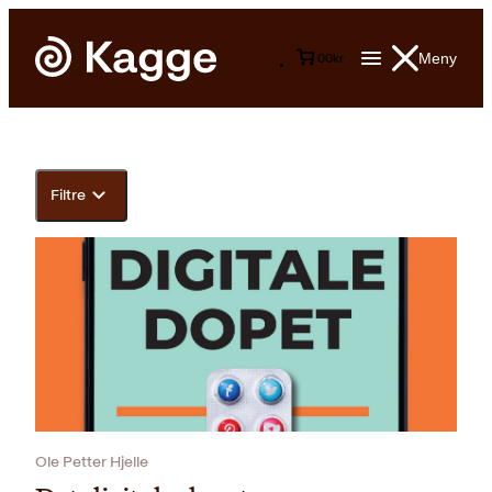
Meny
0
0
kr
Filtre
Ole Petter Hjelle