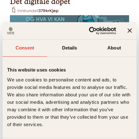
Det digitale dopet
Innbundet
379
kr
Kjøp
Consent
Details
About
This website uses cookies
Bjørn Gabrielsen
We use cookies to personalise content and ads, to
provide social media features and to analyse our traffic.
Skjermslaver
We also share information about your use of our site with
O
N
Innbundet
379
kr
332
kr
Kjøp
our social media, advertising and analytics partners who
p
å
p
v
may combine it with other information that you’ve
r
æ
provided to them or that they’ve collected from your use
i
r
of their services.
n
e
n
n
e
d