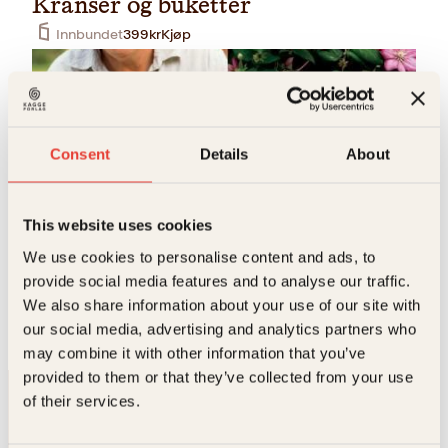
Kranser og buketter
Innbundet
399
kr
Kjøp
Consent
Details
About
This website uses cookies
Finn Schjøll, Marte Garmann Johnsen
We use cookies to personalise content and ads, to
provide social media features and to analyse our traffic.
På livet løs
We also share information about your use of our site with
Innbundet
349
kr
Les mer
our social media, advertising and analytics partners who
may combine it with other information that you’ve
provided to them or that they’ve collected from your use
of their services.