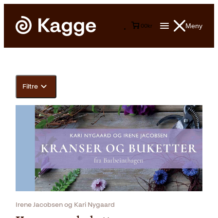
Meny
0
0
kr
Filtre
Irene Jacobsen og Kari Nygaard