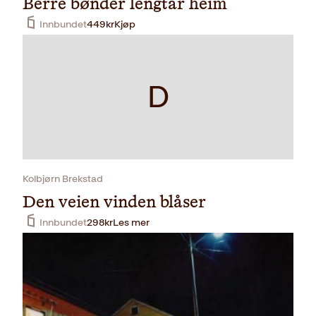
Berre bønder lengtar heim
Innbundet
449
kr
Kjøp
D
Kolbjørn Brekstad
Den veien vinden blåser
Innbundet
298
kr
Les mer