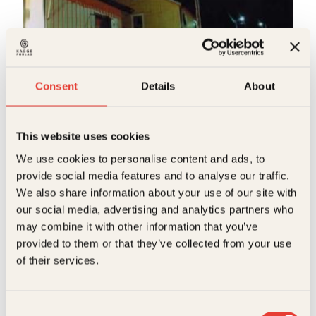
Erling Fossen, Marit Slotnæs
Norge
Consent
Details
About
O
N
Innbundet
299
kr
262
kr
Kjøp
p
å
p
v
This website uses cookies
r
æ
i
r
We use cookies to personalise content and ads, to
n
e
provide social media features and to analyse our traffic.
n
n
We also share information about your use of our site with
e
d
l
e
our social media, advertising and analytics partners who
i
p
may combine it with other information that you’ve
g
r
provided to them or that they’ve collected from your use
p
i
r
s
Solveig Moen Rusten
of their services.
i
e
Se min kjole
s
r
v
:
Pocket
129
kr
Les mer
a
2
Consent