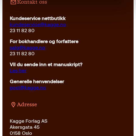
Kontakt oss
Kundeservice nettbutikk
kundeservice@kagge.no
23 11 82 80
For bokhandlere og forfattere
salg@kagge.no
23 11 82 80
Vil du sende inn et manuskript?
Les her
Generelle henvendelser
post@kagge.no
Adresse
Kagge Forlag AS
Akersgata 45
0158 Oslo