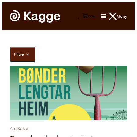
Meny
0
0
kr
Filtre
Are Kalvø