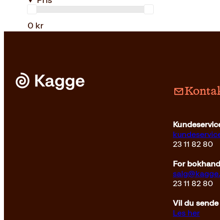
Pris
0 kr
Kontak
Kundeservice
kundeservi
23 11 82 80
For bokhandl
salg@kagge
23 11 82 80
Vil du sende
Les her