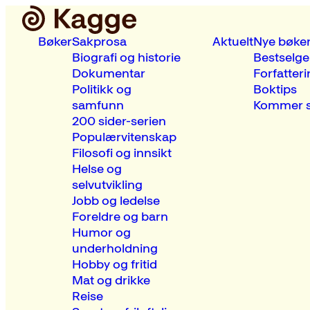
Bøker
Sakprosa
Aktuelt
Nye bøke
Biografi og historie
Bestselge
Dokumentar
Forfatteri
Politikk og
Boktips
samfunn
Kommer s
200 sider-serien
Populærvitenskap
Filosofi og innsikt
Helse og
selvutvikling
Jobb og ledelse
Foreldre og barn
Humor og
underholdning
Hobby og fritid
Mat og drikke
Reise