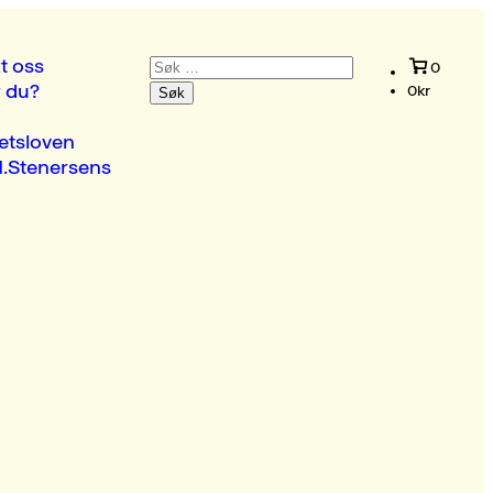
Søk
t oss
0
etter:
r du?
0
kr
etsloven
.Stenersens