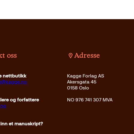
t oss
Adresse
 nettbutikk
Kagge Forlag AS
ce@kagge.no
Akersgata 45
0158 Oslo
ere og forfattere
NO 976 741 307 MVA
.no
 inn et manuskript?