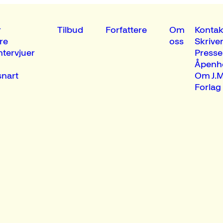
r
Tilbud
Forfattere
Om
Kontak
re
oss
Skrive
ntervjuer
Presse
Åpenh
nart
Om J.M
Forlag