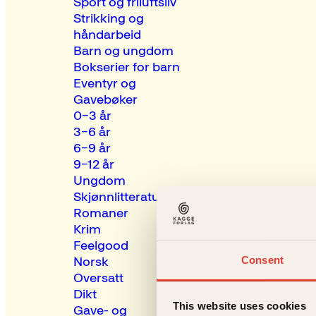
Sport og friluftsliv
Strikking og
håndarbeid
Barn og ungdom
Bokserier for barn
Eventyr og
Gavebøker
0–3 år
3–6 år
6–9 år
9–12 år
Ungdom
Skjønnlitteratur
Romaner
Krim
Feelgood
Consent
Norsk
Oversatt
Dikt
This website uses cookies
Gave- og