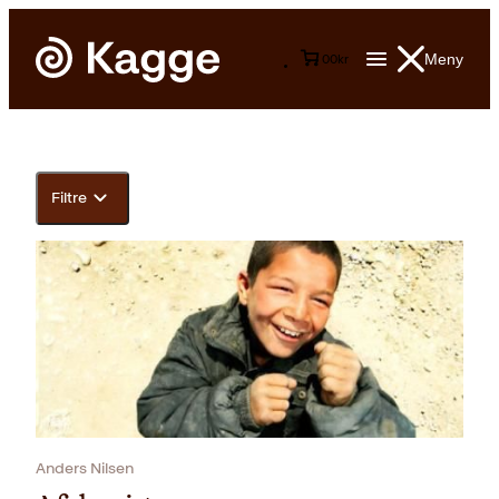
Meny
0
0
kr
Filtre
Anders Nilsen