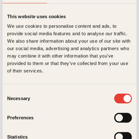
.
This website uses cookies
We use cookies to personalise content and ads, to
Henrik Thune
provide social media features and to analyse our traffic.
Strengt fortrolig
We also share information about your use of our site with
Innbundet
429
kr
Kjøp
our social media, advertising and analytics partners who
may combine it with other information that you’ve
provided to them or that they’ve collected from your use
of their services.
Consent
Necessary
Selection
Henrik Thune
Preferences
Strengt fortrolig
Pocket
229
kr
Kjøp
Statistics