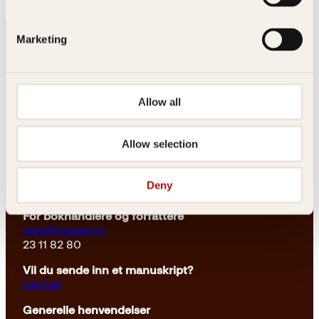
Marketing
Allow all
Kontakt oss
Allow selection
Kundeservice nettbutikk
kundeservice@kagge.no
Deny
23 11 82 80
For bokhandlere og forfattere
salg@kagge.no
23 11 82 80
Vil du sende inn et manuskript?
Les her
Generelle henvendelser