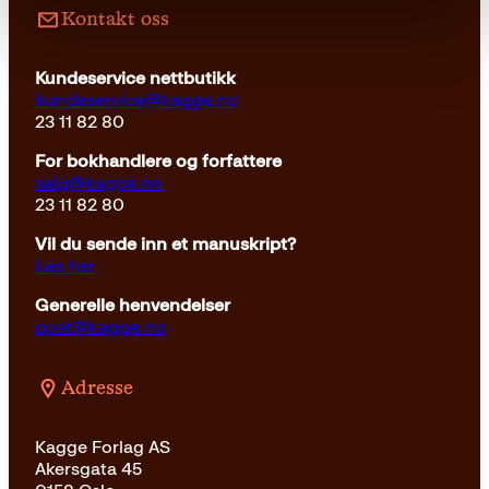
p
i
Kontakt oss
r
s
i
e
s
r
Kundeservice nettbutikk
v
:
kundeservice@kagge.no
a
2
23 11 82 80
r
6
:
2
For bokhandlere og forfattere
3
k
salg@kagge.no
4
r
23 11 82 80
9
.
k
Vil du sende inn et manuskript?
r
Les her
.
Generelle henvendelser
post@kagge.no
Adresse
Kagge Forlag AS
Akersgata 45