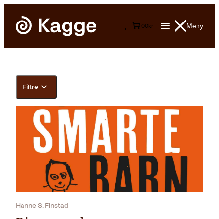
Meny
0
0
kr
Filtre
Hanne S. Finstad