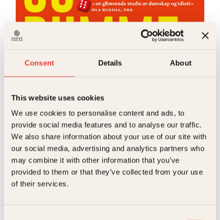
Lars Fr. H. Svendsen
Dumhet, idioti og dumme idioter
Consent
Details
About
Innbundet
379
kr
Kjøp
This website uses cookies
We use cookies to personalise content and ads, to
provide social media features and to analyse our traffic.
We also share information about your use of our site with
our social media, advertising and analytics partners who
may combine it with other information that you’ve
provided to them or that they’ve collected from your use
Anne Lene Johnsen
of their services.
Slik blir du mer intelligent
Innbundet
299
kr
Les mer
Consent