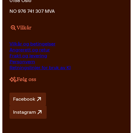
0158 Oslo
NO 976 741 307 MVA
Vilkår
Vilkår og betingelser
Angrerett og retur
Frakt og levering
Personvern
Retningslinjer for bruk av KI
Følg oss
Facebook
Instagram