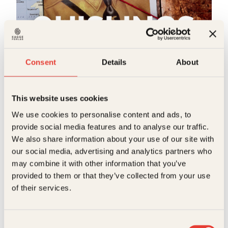
Trude Lorentzen
Quislings koffert
Consent
Details
About
Innbundet
429
kr
Kjøp
This website uses cookies
We use cookies to personalise content and ads, to
provide social media features and to analyse our traffic.
We also share information about your use of our site with
our social media, advertising and analytics partners who
may combine it with other information that you’ve
provided to them or that they’ve collected from your use
Trude Lorentzen
of their services.
Quislings koffert
Pocket
229
kr
Kjøp
Consent