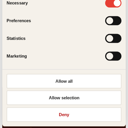
Necessary
Selection
Preferences
Statistics
Aage Georg Sivertsen
Marketing
Rinnanbanden
Innbundet
449
kr
Kjøp
Allow all
Allow selection
Deny