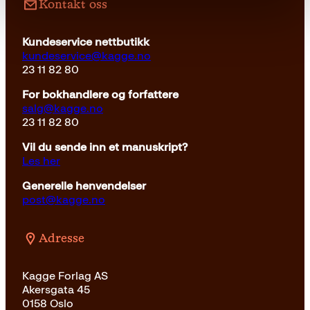
Kontakt oss
Kundeservice nettbutikk
kundeservice@kagge.no
23 11 82 80
For bokhandlere og forfattere
salg@kagge.no
23 11 82 80
Vil du sende inn et manuskript?
Les her
Generelle henvendelser
post@kagge.no
Adresse
Kagge Forlag AS
Akersgata 45
0158 Oslo