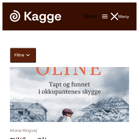
Meny
0
0
kr
Filtre
Mona Ringvej