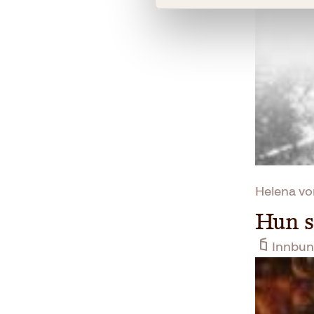
Helena vo
Hun 
Innbun