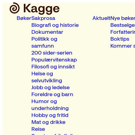
Bøker
Sakprosa
Aktuelt
Nye bøke
Biografi og historie
Bestselge
Dokumentar
Forfatteri
Politikk og
Boktips
samfunn
Kommer s
200 sider-serien
Populærvitenskap
Filosofi og innsikt
Helse og
selvutvikling
Jobb og ledelse
Foreldre og barn
Humor og
underholdning
Hobby og fritid
Mat og drikke
Reise