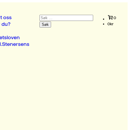
Søk
t oss
0
etter:
r du?
0
kr
etsloven
.Stenersens