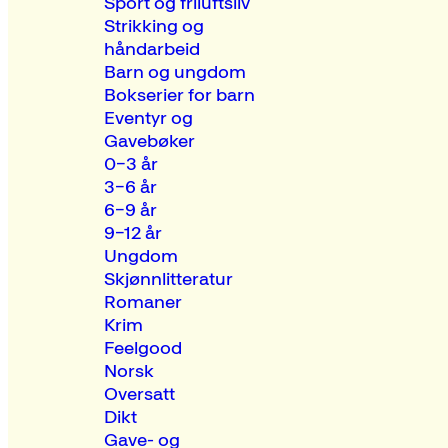
Sport og friluftsliv
Strikking og
håndarbeid
Barn og ungdom
Bokserier for barn
Eventyr og
Gavebøker
0–3 år
3–6 år
6–9 år
9–12 år
Ungdom
Skjønnlitteratur
Romaner
Krim
Feelgood
Norsk
Oversatt
Dikt
Gave- og