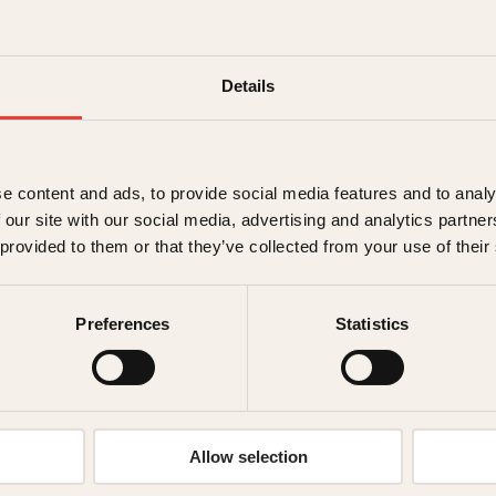
det
249
kr
Les mer
Details
e content and ads, to provide social media features and to analy
 our site with our social media, advertising and analytics partn
 provided to them or that they’ve collected from your use of their
Preferences
Statistics
n Zweigbergk, Nina Aspen
som bar skammen
Allow selection
O
N
kr
87
kr
Les mer