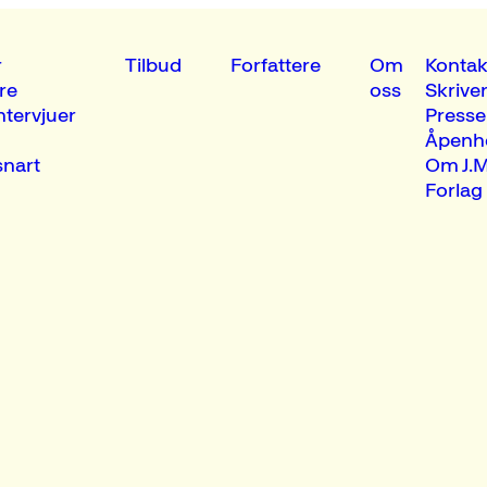
r
Tilbud
Forfattere
Om
Kontak
re
oss
Skrive
ntervjuer
Presse
Åpenh
nart
Om J.M
Forlag