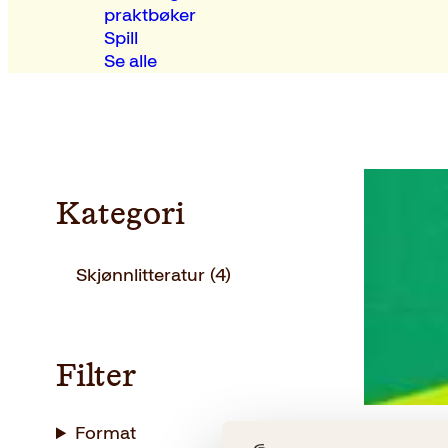
praktbøker
Spill
Se alle
Kategori
Skjønnlitteratur
(4)
Filter
Format
Agnete Øy