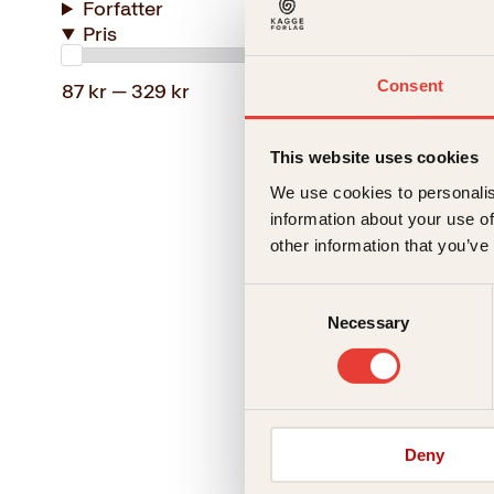
Forfatter
Pris
Hore
Innbun
Consent
87 kr — 329 kr
This website uses cookies
We use cookies to personalis
information about your use of
other information that you’ve
Consent
Necessary
Selection
Helena vo
Hun 
Deny
Pocket
99