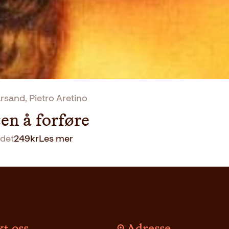
k
r
.
rsand, Pietro Aretino
en å forføre
det
249
kr
Les mer