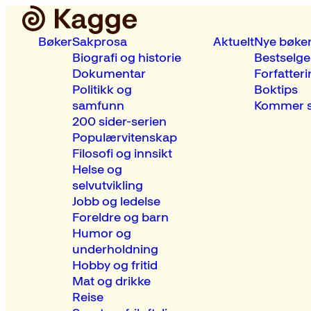
Bøker
Sakprosa
Aktuelt
Nye bøke
Biografi og historie
Bestselge
Dokumentar
Forfatteri
Politikk og
Boktips
samfunn
Kommer s
200 sider-serien
Populærvitenskap
Filosofi og innsikt
Helse og
selvutvikling
Jobb og ledelse
Foreldre og barn
Humor og
underholdning
Hobby og fritid
Mat og drikke
Reise