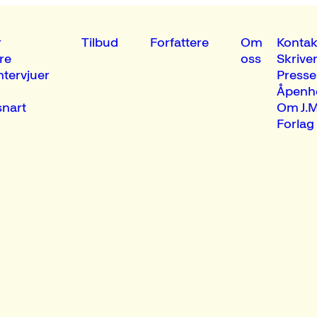
r
Tilbud
Forfattere
Om
Kontak
re
oss
Skrive
ntervjuer
Presse
Åpenh
nart
Om J.M
Forlag