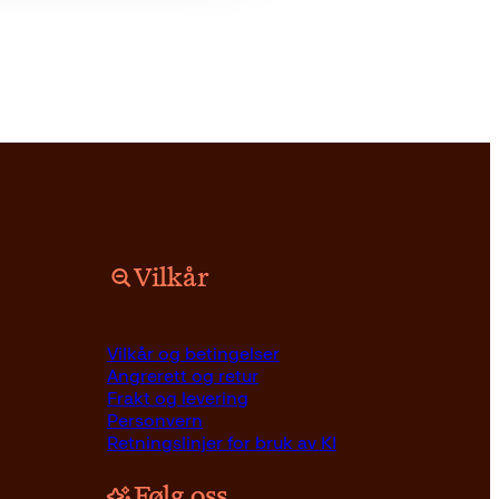
Vilkår
Vilkår og betingelser
Angrerett og retur
Frakt og levering
Personvern
Retningslinjer for bruk av KI
Følg oss