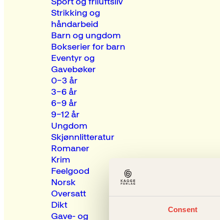
Sport og friluftsliv
Strikking og
håndarbeid
Barn og ungdom
Bokserier for barn
Eventyr og
Gavebøker
0–3 år
3–6 år
6–9 år
9–12 år
Ungdom
Skjønnlitteratur
Romaner
Krim
Feelgood
Norsk
Oversatt
Dikt
Consent
Gave- og