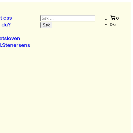
Søk
t oss
0
etter:
r du?
0
kr
etsloven
.Stenersens