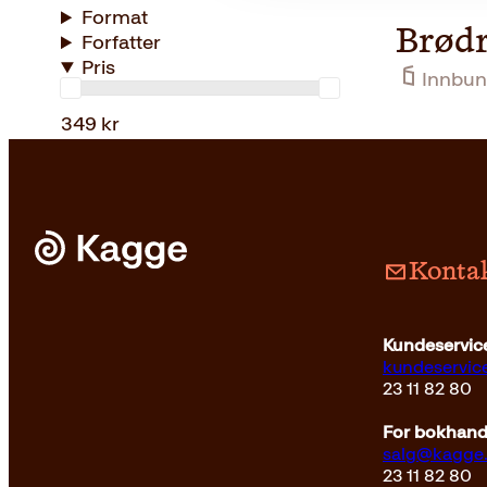
Format
Brødr
Forfatter
Pris
Innbun
349 kr
Kontak
Kundeservice
kundeservi
23 11 82 80
For bokhandl
salg@kagge
23 11 82 80