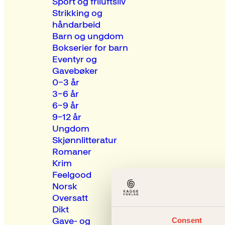
Sport og friluftsliv
Strikking og
håndarbeid
Barn og ungdom
Bokserier for barn
Eventyr og
Gavebøker
0–3 år
3–6 år
6–9 år
9–12 år
Ungdom
Skjønnlitteratur
Romaner
Krim
Feelgood
Norsk
Oversatt
Dikt
Gave- og
Consent