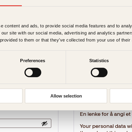
n Konto
e content and ads, to provide social media features and to analy
 our site with our social media, advertising and analytics partn
 provided to them or that they’ve collected from your use of their
Registre
Preferences
Statistics
Påkr
E-postadresse
*
Allow selection
En lenke for å angi et 
Your personal data wi