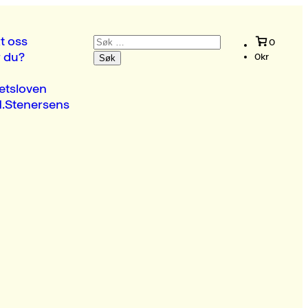
Søk
t oss
0
etter:
r du?
0
kr
etsloven
.Stenersens