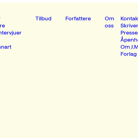
r
Tilbud
Forfattere
Om
Kontak
re
oss
Skrive
ntervjuer
Presse
Åpenh
nart
Om J.M
Forlag