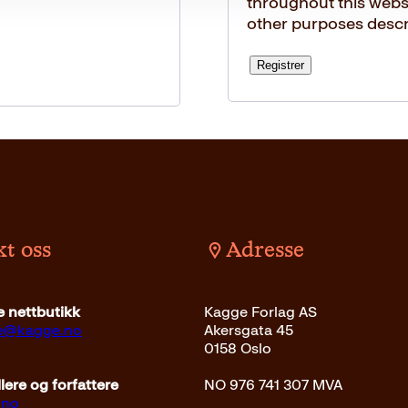
throughout this webs
other purposes descr
Registrer
t oss
Adresse
 nettbutikk
Kagge Forlag AS
ce@kagge.no
Akersgata 45
0158 Oslo
ere og forfattere
NO 976 741 307 MVA
.no