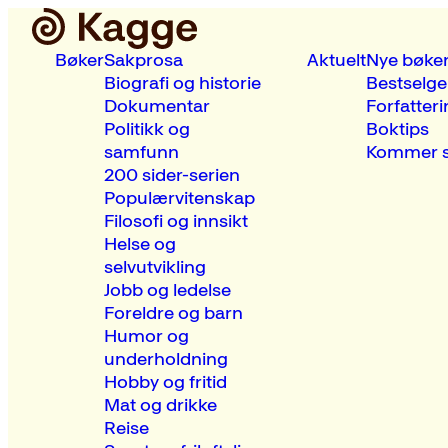
Bøker
Sakprosa
Aktuelt
Nye bøke
Biografi og historie
Bestselge
Dokumentar
Forfatteri
Politikk og
Boktips
samfunn
Kommer s
200 sider-serien
Populærvitenskap
Filosofi og innsikt
Helse og
selvutvikling
Jobb og ledelse
Foreldre og barn
Humor og
underholdning
Hobby og fritid
Mat og drikke
Reise