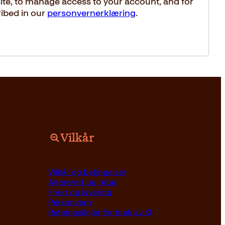
ite, to manage access to your account, and for
ibed in our
personvernerklæring
.
Vilkår
Vilkår og betingelser
Angrerett og retur
Frakt og levering
Personvern
Retningslinjer for bruk av KI