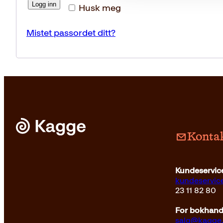
Logg inn
Husk meg
Mistet passordet ditt?
Kontak
Kundeservice
kundeservi
23 11 82 80
For bokhandl
salg@kagge