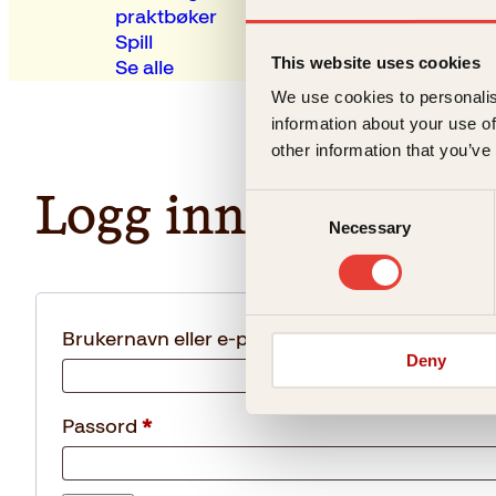
praktbøker
Spill
This website uses cookies
Se alle
Mi
We use cookies to personalis
information about your use of
other information that you’ve
Consent
Logg inn
Necessary
Selection
Påkrevd
Brukernavn eller e-postadresse
*
Deny
Påkrevd
Passord
*