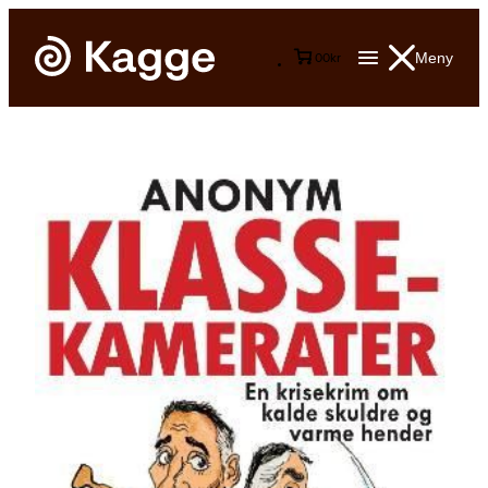
Meny
0
0
kr