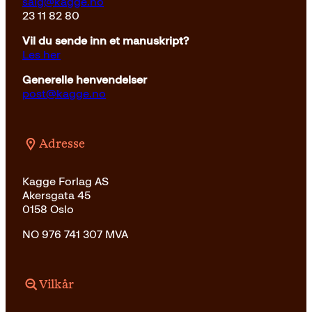
salg@kagge.no
23 11 82 80
Vil du sende inn et manuskript?
Les her
Generelle henvendelser
post@kagge.no
Adresse
Kagge Forlag AS
Akersgata 45
0158 Oslo
NO 976 741 307 MVA
Vilkår