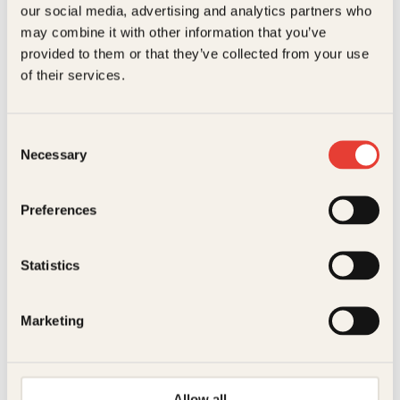
our social media, advertising and analytics partners who
Bokformat
Innbundet
may combine it with other information that you’ve
provided to them or that they’ve collected from your use
Antall sider
316
of their services.
Silje Larsen Borgan
Viggo Sandvik
Litteraturtype
Skjønnlitteratur
Justin Bieber
Fra reservebenk
Vekt
0.33 kg
Consent
til tribuneplass
Necessary
Selection
Dimensjoner
2.70 × 11.50 × 16.60 cm
Innbundet
249
kr
Les mer
Preferences
Statistics
Marketing
Innbundet
112
kr
Les mer
Hallgeir Opedal
Irina Lee, Morten Brun
Allow all