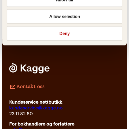
Magnus Carlsen
Mathjelpen for
foreldre
Allow selection
Innbundet
129
kr
Les mer
Deny
Innbundet
369
kr
Les mer
Kontakt oss
Kundeservice nettbutikk
kundeservice@kagge.no
23 11 82 80
For bokhandlere og forfattere