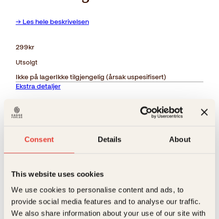
→ Les hele beskrivelsen
299
kr
Utsolgt
Ikke på lager
Ikke tilgjengelig (årsak uspesifisert)
Ekstra detaljer
Forlag
Kagge Forlag AS,
Sjangere
Humor
,
Spenning
Consent
Details
About
Relaterte produkter
Målgruppe
Voksen
Språk
nob
This website uses cookies
We use cookies to personalise content and ads, to
ISBN
9788248908401
provide social media features and to analyse our traffic.
Utgivelsesår
2009
We also share information about your use of our site with