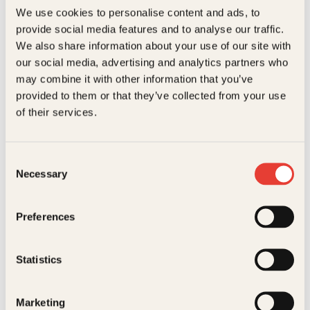
ordforrådet eller oppslagsord som blir definert på
Sjangere
Humor
We use cookies to personalise content and ads, to
en annen måte enn i vanlige ordbøker.
Relaterte produkter
provide social media features and to analyse our traffic.
Målgruppe
Voksen
We also share information about your use of our site with
Språk
nob
our social media, advertising and analytics partners who
may combine it with other information that you’ve
ISBN
9788248902744
provided to them or that they’ve collected from your use
E
of their services.
Utgivelsesår
2002
Bokformat
Pocket
Consent
Antall sider
185
Necessary
Selection
H.C. Andersen, Kari Risvik,
Morten Brun, Norunn B.
Litteraturtype
Faglitteratur
Kjell Risvik, Lorenz Frölich,
Schjerven
Preferences
Vilhelm Pedersen
Serie
Kagge pocket
Trolldeig forever
Eventyr
Statistics
Innbundet
99
kr
Les mer
Marketing