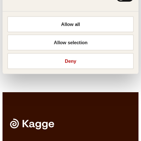
Allow all
Allow selection
Innbundet
349
kr
Les mer
Dimitrij K. Samoilow
VatsyayanaKari Joynt
Kunsten å elske
Kamasutra
Deny
Innbundet
379
kr
Les mer
Pocket
99
kr
Les mer