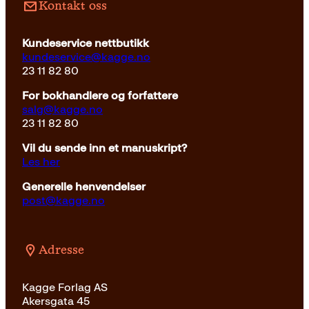
Kontakt oss
Kundeservice nettbutikk
kundeservice@kagge.no
23 11 82 80
For bokhandlere og forfattere
salg@kagge.no
23 11 82 80
Vil du sende inn et manuskript?
Les her
Generelle henvendelser
post@kagge.no
Adresse
Kagge Forlag AS
Akersgata 45