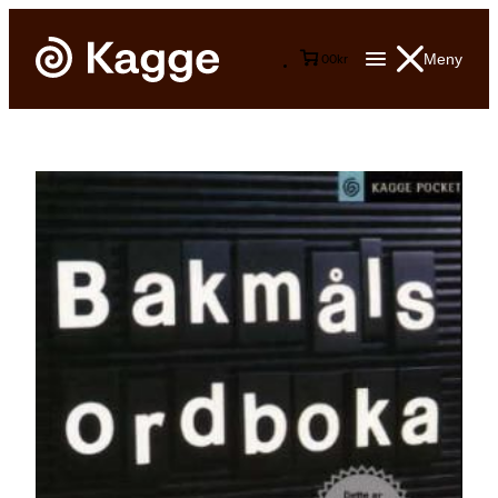
Meny
0
0
kr