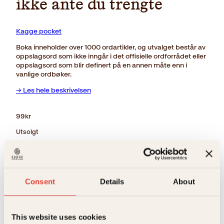
ikke ante du trengte
Kagge pocket
Boka inneholder over 1000 ordartikler, og utvalget består av
oppslagsord som ikke inngår i det offisielle ordforrådet eller
oppslagsord som blir definert på en annen måte enn i
vanlige ordbøker.
→ Les hele beskrivelsen
99
kr
Utsolgt
Ikke på lager
Ikke tilgjengelig (årsak uspesifisert)
Beskrivelse
Ekstra detaljer
Beskrivelse
Consent
Details
About
Forlag
Kagge Forlag AS,
Boka inneholder over 1000 ordartikler, og utvalget
This website uses cookies
består av oppslagsord som ikke inngår i det offisielle