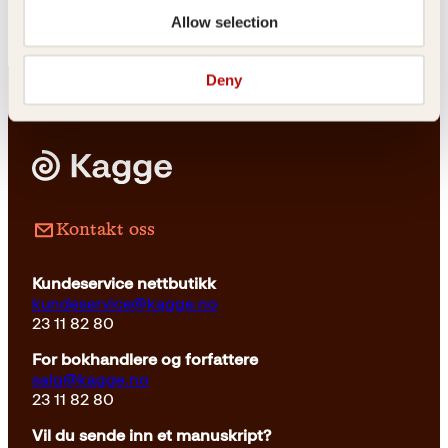
Allow selection
Deny
Pocket
199
kr
Les mer
Kontakt oss
Kundeservice nettbutikk
kundeservice@kagge.no
23 11 82 80
For bokhandlere og forfattere
salg@kagge.no
23 11 82 80
Vil du sende inn et manuskript?