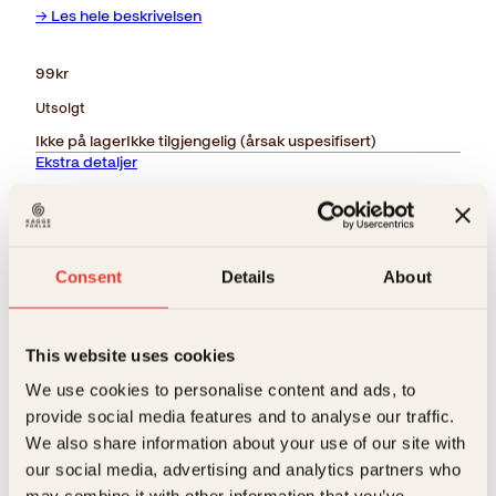
→ Les hele beskrivelsen
99
kr
Utsolgt
Ikke på lager
Ikke tilgjengelig (årsak uspesifisert)
Ekstra detaljer
Forlag
Kagge Forlag AS,
Målgruppe
Voksen
Consent
Details
About
Relaterte produkter
Språk
nob
This website uses cookies
ISBN
9788248908609
We use cookies to personalise content and ads, to
Utgivelsesår
2009
provide social media features and to analyse our traffic.
We also share information about your use of our site with
Bokformat
Pocket
our social media, advertising and analytics partners who
Antall sider
159