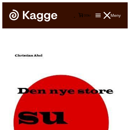
Meny
0
0
kr