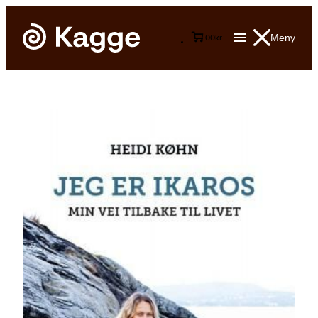
Meny
0
0
kr