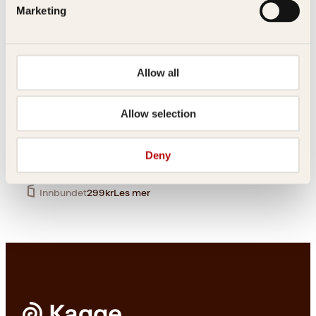
Marketing
Allow all
Innbundet
399
kr
Les mer
Finn F. Jertsen, Geir Florhaug
VatsyayanaKari Joynt
Allow selection
Verdens
Kamasutra
morsomste
Deny
prompebok
Innbundet
299
kr
Les mer