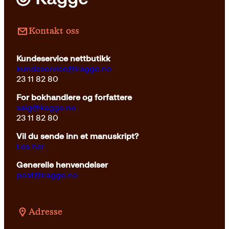
Pocket
99
kr
Les mer
Kontakt oss
Kundeservice nettbutikk
kundeservice@kagge.no
23 11 82 80
For bokhandlere og forfattere
salg@kagge.no
23 11 82 80
Vil du sende inn et manuskript?
Les her
Generelle henvendelser
post@kagge.no
Adresse