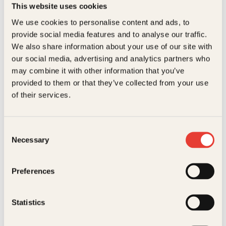
Hverdagsbetraktninger
,
Personlige
This website uses cookies
menneskene er borte. Jeg tenker at det samme
Sjangere
beretninger
bildet har jeg sett før på nyhetene. Hvor er mine?
Relaterte produkter
We use cookies to personalise content and ads, to
Hva kan ha hendt dem? Er dette virkelig? Eller er det
Målgruppe
Voksen
provide social media features and to analyse our traffic.
bare en drøm?” Det var ikke en drøm. Heidi Køhn
befant seg midt i tsunamiens frådende,
We also share information about your use of our site with
Språk
nob
ødeleggende voldsomhet. Hun mistet sin yngste
our social media, advertising and analytics partners who
sønn og sin mann i den nådeløse bølgen. I denne
may combine it with other information that you’ve
boka forteller hun med stor ærlighet og klokskap om
ISBN
9788248910930
at det både er mulig å komme igjennom sorgen, og
provided to them or that they’ve collected from your use
om hvordan hun greide det og livet kunne begynne
Utgivelsesår
2011
of their services.
igjen.
Bokformat
Innbundet
Consent
Antall sider
195
Necessary
Selection
Eirik Jensen, Thomas Winje
Christian Abel
Litteraturtype
Faglitteratur
Øijord
Den nye store su
På innsiden
Preferences
Vekt
0.36 kg
doku-boka
Pocket
99
kr
Les mer
Dimensjoner
2.10 × 14.90 × 20.80 cm
Statistics