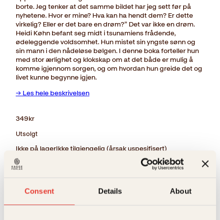
borte. Jeg tenker at det samme bildet har jeg sett før på
nyhetene. Hvor er mine? Hva kan ha hendt dem? Er dette
virkelig? Eller er det bare en drøm?” Det var ikke en drøm.
Heidi Køhn befant seg midt i tsunamiens frådende,
ødeleggende voldsomhet. Hun mistet sin yngste sønn og
sin mann i den nådeløse bølgen. I denne boka forteller hun
med stor ærlighet og klokskap om at det både er mulig å
komme igjennom sorgen, og om hvordan hun greide det og
livet kunne begynne igjen.
→ Les hele beskrivelsen
349
kr
Utsolgt
Ikke på lager
Ikke tilgjengelig (årsak uspesifisert)
Beskrivelse
Ekstra detaljer
Beskrivelse
Consent
Details
About
Forlag
Kagge Forlag AS,
“Jeg er under vann. Jeg holder pusten under vann.
Jeg flyter opp til overflaten. Jeg ser at alle de andre