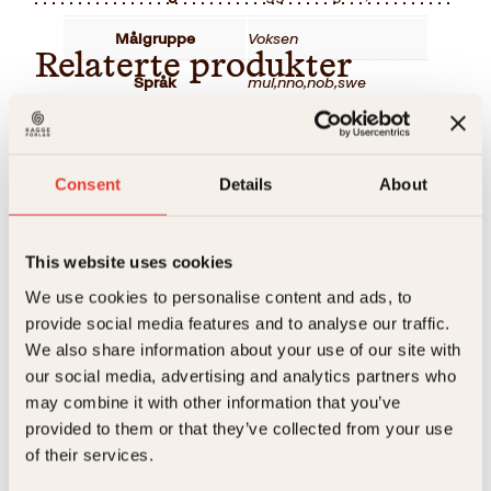
Målgruppe
Voksen
Relaterte produkter
Språk
mul
,
nno
,
nob
,
swe
ISBN
9788291769868
Utgivelsesår
1999
Consent
Details
About
Bokformat
Pocket
Antall sider
96
This website uses cookies
We use cookies to personalise content and ads, to
Litteraturtype
Skjønnlitteratur
provide social media features and to analyse our traffic.
Erik Thorstensen, Michel
Arne Berggren
We also share information about your use of our site with
Onfray
Pakten
our social media, advertising and analytics partners who
Vi trenger ikke
may combine it with other information that you’ve
Gud
provided to them or that they’ve collected from your use
of their services.
Innbundet
339
kr
Les mer