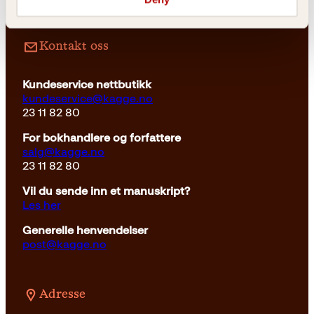
Innbundet
499
kr
Les mer
Kontakt oss
Kundeservice nettbutikk
kundeservice@kagge.no
23 11 82 80
For bokhandlere og forfattere
salg@kagge.no
23 11 82 80
Vil du sende inn et manuskript?
Les her
Generelle henvendelser
post@kagge.no
Adresse