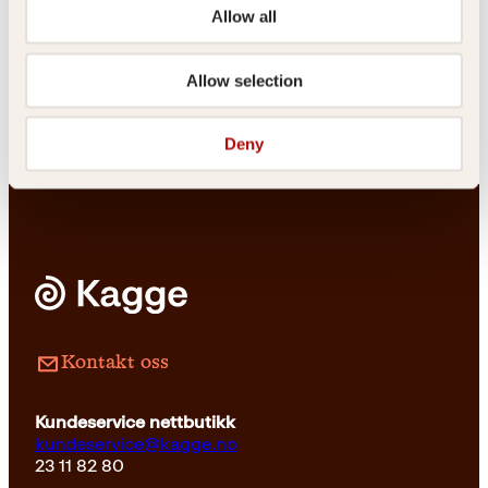
Supermamma,
Norges
Allow all
monstermamma
hemmelige
krigere
Allow selection
Innbundet
399
kr
Les mer
Deny
Innbundet
249
kr
Les mer
Kontakt oss
Kundeservice nettbutikk
kundeservice@kagge.no
23 11 82 80