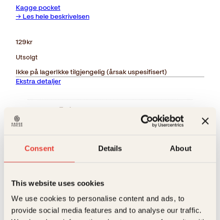
Kagge pocket
→ Les hele beskrivelsen
129
kr
Utsolgt
Ikke på lager
Ikke tilgjengelig (årsak uspesifisert)
Ekstra detaljer
Forlag
Kagge Forlag AS,
Sjangere
Humor
,
Spenning
Relaterte produkter
Consent
Details
About
Målgruppe
Voksen
Språk
nob
This website uses cookies
ISBN
9788248907732
We use cookies to personalise content and ads, to
Utgivelsesår
2008
provide social media features and to analyse our traffic.