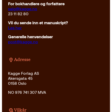
For bokhandlere og forfattere
salg@kagge.no
23 11 82 80
Vil du sende inn et manuskript?
Les her
Generelle henvendelser
post@kagge.no
Adresse
Kagge Forlag AS
Akersgata 45
0158 Oslo
NO 976 741 307 MVA
Vilkår