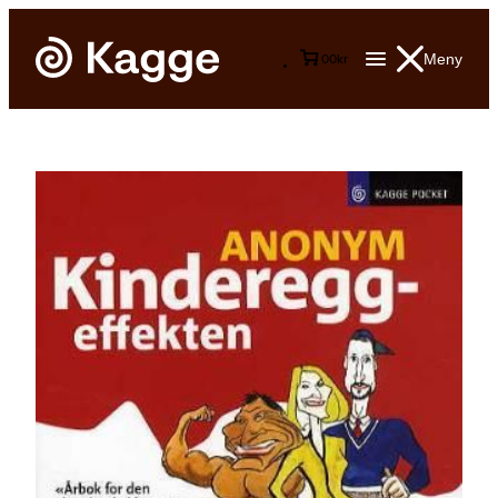
Meny
0
0
kr