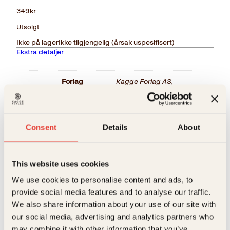
349
kr
Utsolgt
Ikke på lager
Ikke tilgjengelig (årsak uspesifisert)
Ekstra detaljer
Forlag
Kagge Forlag AS,
Målgruppe
Voksen
Relaterte produkter
Språk
nob
Consent
Details
About
ISBN
9788248914129
This website uses cookies
Utgivelsesår
2014
We use cookies to personalise content and ads, to
Bokformat
Innbundet
provide social media features and to analyse our traffic.
We also share information about your use of our site with
Antall sider
175
our social media, advertising and analytics partners who
Litteraturtype
Faglitteratur
may combine it with other information that you’ve