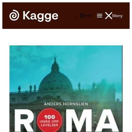
Meny
0
0
kr