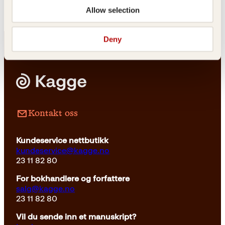
Allow selection
Deny
Innbundet
499
kr
Les mer
Kontakt oss
Kundeservice nettbutikk
kundeservice@kagge.no
23 11 82 80
For bokhandlere og forfattere
salg@kagge.no
23 11 82 80
Vil du sende inn et manuskript?