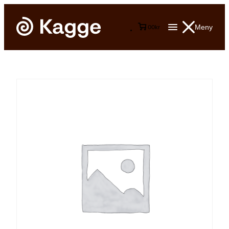
Meny
0
0
kr