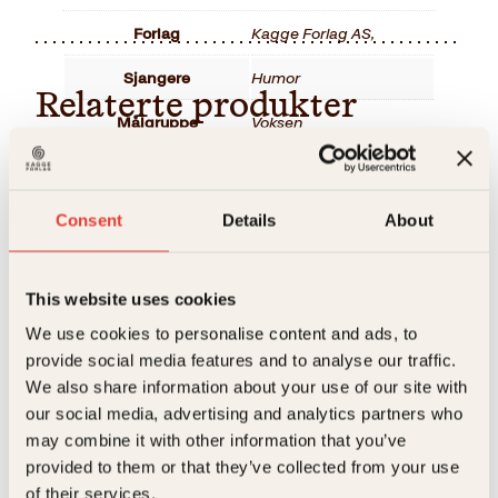
Forlag
Kagge Forlag AS,
Sjangere
Humor
Relaterte produkter
Målgruppe
Voksen
Språk
eng
,
mul
,
nob
ISBN
9788248900610
Consent
Details
About
Utgivelsesår
2000
This website uses cookies
Bokformat
Innbundet
We use cookies to personalise content and ads, to
Antall sider
126
provide social media features and to analyse our traffic.
Tom Bakkeli
Hallgrim Berg
We also share information about your use of our site with
Litteraturtype
Skjønnlitteratur
our social media, advertising and analytics partners who
Norges
Olav Thon
may combine it with other information that you’ve
hemmelige
provided to them or that they’ve collected from your use
krigere
of their services.