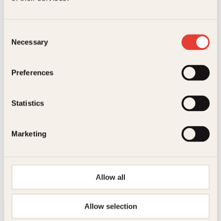
Innbundet
399
kr
Les mer
Consent
Necessary
Selection
Preferences
Statistics
Innbundet
339
kr
Les mer
Marianne Mjelva
Lene AlexandraAnne-Karine
Strøm, Rolf-Ørjan Høgset
Marketing
Historien om
Bra nok!
hester
Innbundet
148
kr
Les mer
Allow all
Allow selection