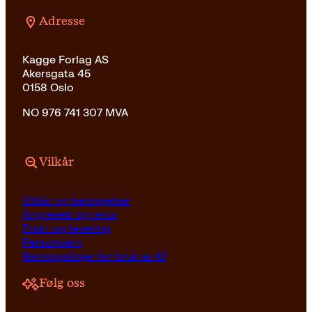
Adresse
Kagge Forlag AS
Akersgata 45
0158 Oslo
NO 976 741 307 MVA
Vilkår
Vilkår og betingelser
Angrerett og retur
Frakt og levering
Personvern
Retningslinjer for bruk av KI
Følg oss