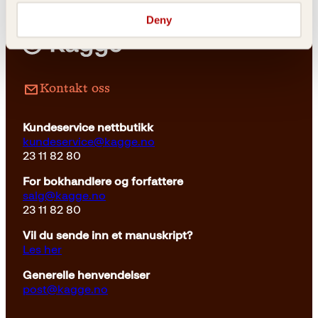
Deny
Innbundet
349
kr
Les mer
Kontakt oss
Kundeservice nettbutikk
kundeservice@kagge.no
23 11 82 80
For bokhandlere og forfattere
salg@kagge.no
23 11 82 80
Vil du sende inn et manuskript?
Les her
Generelle henvendelser
post@kagge.no