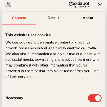
Reduser
Øk
år.
mengden
mengden
Blå
antall
Consent
Details
About
På lager
Beskrivelse
This website uses cookies
Ekstra detaljer
Beskrivelse
We use cookies to personalise content and ads, to
provide social media features and to analyse our traffic.
Forlag
Kagge Forlag AS,
Et barn er født. Hele tiden skjer det nye ting,
We also share information about your use of our site with
utviklingen går i et rivende tempo. «Dette kommer
our social media, advertising and analytics partners who
jeg aldri til å glemme!» tenker foreldrene. Men det
Målgruppe
Voksen
gjør man.
may combine it with other information that you’ve
Relaterte produkter
Språk
und
provided to them or that they’ve collected from your use
I denne boka kan du notere alle de fantastiske og
of their services.
morsomme tingene som skjer. Og noen av de kjipe
ISBN
9788272016455
tingene, også … sannsynligvis vil du smile av det. Om
en stund.
Utgivelsesår
2017
Med denne boka blir det enklere å bevare minnene
Consent
fra de første tre årene. Den blir et skattkammer som
Necessary
Selection
I salg fra
11. Sep 2017
både du og barnet ditt vil ha glede av resten av livet.