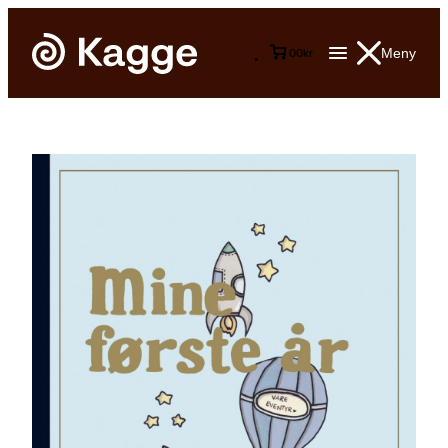
Meny
0
0
kr