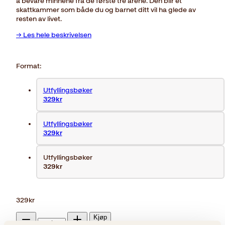
å bevare minnene fra de første tre årene. Den blir et
skattkammer som både du og barnet ditt vil ha glede av
resten av livet.
→ Les hele beskrivelsen
Format:
Utfyllingsbøker
329kr
Utfyllingsbøker
329kr
Utfyllingsbøker
329kr
329
kr
Mine
Kjøp
første