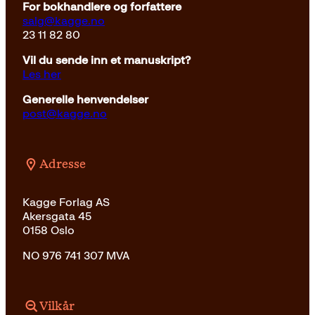
For bokhandlere og forfattere
salg@kagge.no
23 11 82 80
Vil du sende inn et manuskript?
Les her
Generelle henvendelser
post@kagge.no
Adresse
Kagge Forlag AS
Akersgata 45
0158 Oslo
NO 976 741 307 MVA
Vilkår