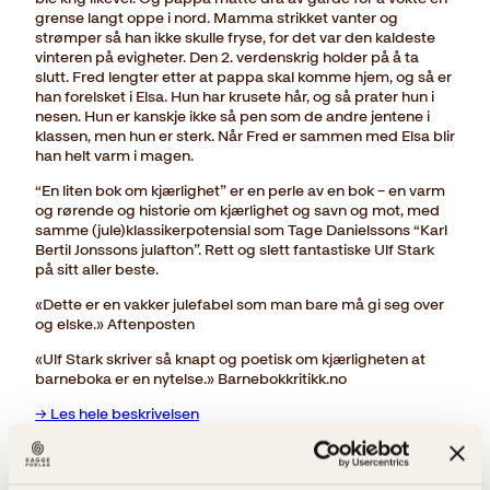
grense langt oppe i nord. Mamma strikket vanter og
strømper så han ikke skulle fryse, for det var den kaldeste
vinteren på evigheter. Den 2. verdenskrig holder på å ta
slutt. Fred lengter etter at pappa skal komme hjem, og så er
han forelsket i Elsa. Hun har krusete hår, og så prater hun i
nesen. Hun er kanskje ikke så pen som de andre jentene i
klassen, men hun er sterk. Når Fred er sammen med Elsa blir
han helt varm i magen.
“En liten bok om kjærlighet” er en perle av en bok – en varm
og rørende og historie om kjærlighet og savn og mot, med
samme (jule)klassikerpotensial som Tage Danielssons “Karl
Bertil Jonssons julafton”. Rett og slett fantastiske Ulf Stark
på sitt aller beste.
«Dette er en vakker julefabel som man bare må gi seg over
og elske.» Aftenposten
«Ulf Stark skriver så knapt og poetisk om kjærligheten at
barneboka er en nytelse.» Barnebokkritikk.no
→ Les hele beskrivelsen
Opprinnelig
Nåværende
279
kr
244
kr
pris
pris