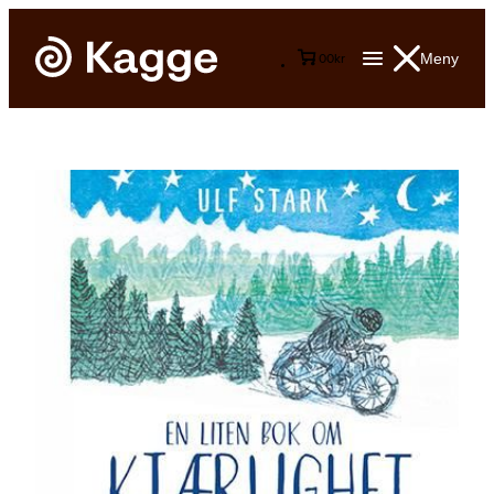
Meny
0
0
kr