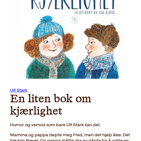
Last ned forside
Ulf Stark
En liten bok om
kjærlighet
Humor og vemod som bare Ulf Stark kan det.
Mamma og pappa døpte meg Fred, men det hjalp ikke. Det
ble krig likevel. Og pappa måtte dra av gårde for å vokte en