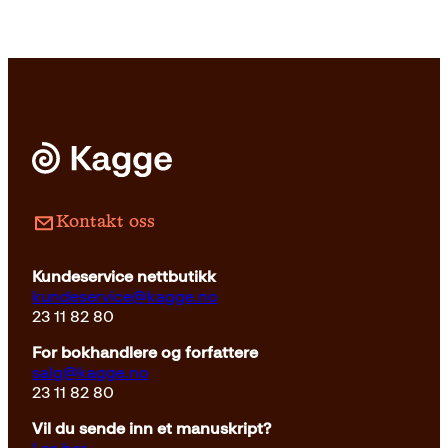
pris
pris
var:
er:
299kr.
262kr.
Innbundet
169
kr
Les mer
Kontakt oss
Kundeservice nettbutikk
kundeservice@kagge.no
23 11 82 80
For bokhandlere og forfattere
salg@kagge.no
23 11 82 80
Vil du sende inn et manuskript?