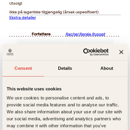
Utsolgt
var:
er:
299kr.
262kr.
Ikke på lager
Ikke tilgjengelig (årsak uspesifisert)
Ekstra detaljer
Forfattere
Rachel Renée Russell
Forlag
Kagge Forlag AS,
Relaterte produkter
Sjangere
Humor
Consent
Details
About
Målgruppe
9-12
Språk
nob
This website uses cookies
ISBN
9788248920540
We use cookies to personalise content and ads, to
Utgivelsesår
2017
provide social media features and to analyse our traffic.
We also share information about your use of our site with
Bokformat
Innbundet
our social media, advertising and analytics partners who
Erling Kagge, Leif A.
Jørn Lier Horst
may combine it with other information that you’ve
Antall sider
228
Dramstad