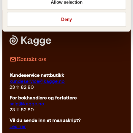
Allow selection
Deny
Pocket
249
kr
Kjøp
Kontakt oss
Kundeservice nettbutikk
kundeservice@kagge.no
23 11 82 80
For bokhandlere og forfattere
salg@kagge.no
23 11 82 80
Vil du sende inn et manuskript?
Les her