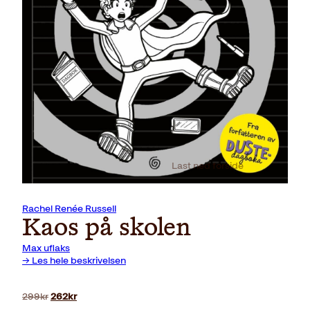
Last ned forside
Rachel Renée Russell
Kaos på skolen
Max uflaks
→ Les hele beskrivelsen
Opprinnelig
Nåværende
299
kr
262
kr
pris
pris