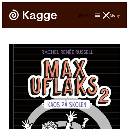
Meny
0
0
kr