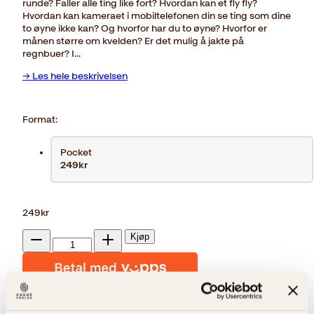
runde? Faller alle ting like fort? Hvordan kan et fly fly?
Hvordan kan kameraet i mobiltelefonen din se ting som dine
to øyne ikke kan? Og hvorfor har du to øyne? Hvorfor er
månen større om kvelden? Er det mulig å jakte på
regnbuer? I…
→ Les hele beskrivelsen
Format:
Pocket
249kr
249
kr
Fysikkmagi
Kjøp
antall
Reduser
Øk
mengden
mengden
På lager