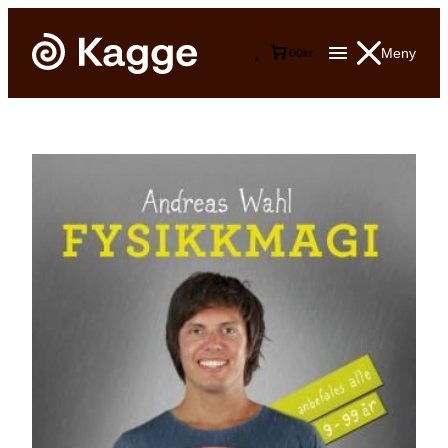
Meny
0
0
kr