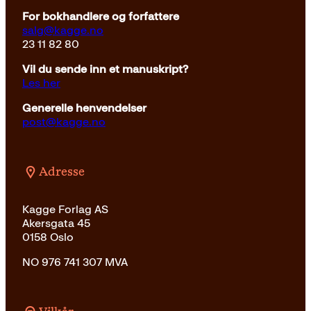
For bokhandlere og forfattere
salg@kagge.no
23 11 82 80
Vil du sende inn et manuskript?
Les her
Generelle henvendelser
post@kagge.no
Adresse
Kagge Forlag AS
Akersgata 45
0158 Oslo
NO 976 741 307 MVA