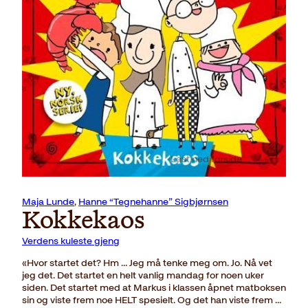
Last ned forside
Maja Lunde
,
Hanne “Tegnehanne” Sigbjørnsen
Kokkekaos
Verdens kuleste gjeng
«Hvor startet det? Hm … Jeg må tenke meg om. Jo. Nå vet
jeg det. Det startet en helt vanlig mandag for noen uker
siden. Det startet med at Markus i klassen åpnet matboksen
sin og viste frem noe HELT spesielt. Og det han viste frem …