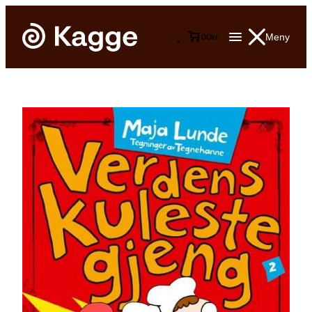
Meny
0
0
kr