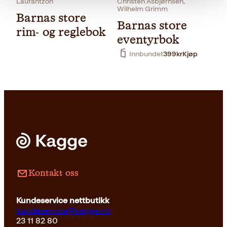
Laurantzon
Christen Asbjørnsen,
Wilhelm Grimm
Barnas store
Barnas store
rim- og reglebok
eventyrbok
Innbundet
399
kr
Kjøp
Innbundet
399
kr
Kjøp
Kontakt oss
Kundeservice nettbutikk
kundeservice@kagge.no
23 11 82 80