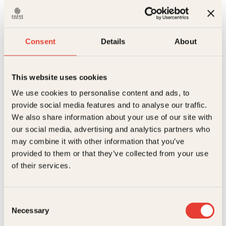
mengden
mengden
På lager
Consent
Details
About
Beskrivelse
Ekstra detaljer
Beskrivelse
This website uses cookies
We use cookies to personalise content and ads, to
Maja Lunde
,
Hanne
«Hvor startet det? Hm … Jeg må tenke meg om. Jo.
provide social media features and to analyse our traffic.
Forfattere
“Tegnehanne”
Nå vet jeg det. Det startet en helt vanlig mandag for
We also share information about your use of our site with
Sigbjørnsen
noen uker siden. Det startet med at Markus i klassen
our social media, advertising and analytics partners who
åpnet matboksen sin og viste frem noe HELT
Relaterte produkter
Forlag
Kagge Forlag AS,
spesielt. Og det han viste frem … var brødskiva si.
may combine it with other information that you’ve
Hva er spesielt med en brødskive, tenker kanskje du.
provided to them or that they’ve collected from your use
Sjangere
Humor
Men da er det viktig å huske på at det ikke var min,
of their services.
eller din, eller en helt annen vanlig person sin
Målgruppe
9-12
brødskive det var snakk om. Det var Markus sin.
Den brødskiva, den helt alminnelige mandagen i
september, den var begynnelsen på det som skulle
Språk
nob
Consent
bli tidenes KOKKEKAOS.»
Necessary
Selection
ISBN
9788248916543
Bli kjent med Verdens kuleste gjeng! Den