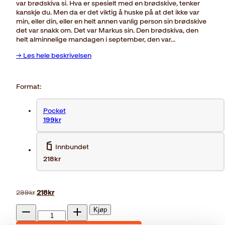
var brødskiva si. Hva er spesielt med en brødskive, tenker
kanskje du. Men da er det viktig å huske på at det ikke var
min, eller din, eller en helt annen vanlig person sin brødskive
det var snakk om. Det var Markus sin. Den brødskiva, den
helt alminnelige mandagen i september, den var…
→ Les hele beskrivelsen
Format:
Pocket
199kr
Innbundet
218kr
Opprinnelig
Nåværende
299
kr
218
kr
pris
pris
Kokkekaos
var:
er:
Kjøp
antall
299kr.
218kr.
Reduser
Øk