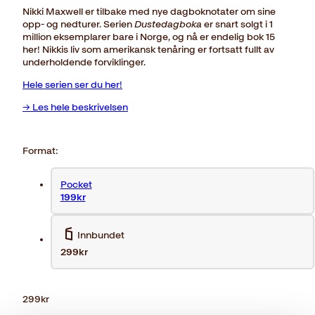
Nikki Maxwell er tilbake med nye dagboknotater om sine
opp- og nedturer. Serien
Dustedagboka
er snart solgt i 1
million eksemplarer bare i Norge, og nå er endelig bok 15
her! Nikkis liv som amerikansk tenåring er fortsatt fullt av
underholdende forviklinger.
Hele serien ser du her!
→ Les hele beskrivelsen
Format:
Pocket
199kr
Innbundet
299kr
299
kr