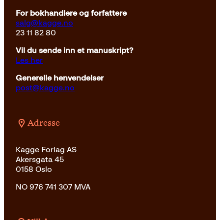
For bokhandlere og forfattere
salg@kagge.no
23 11 82 80
Vil du sende inn et manuskript?
Les her
Generelle henvendelser
post@kagge.no
Adresse
Kagge Forlag AS
Akersgata 45
0158 Oslo
NO 976 741 307 MVA