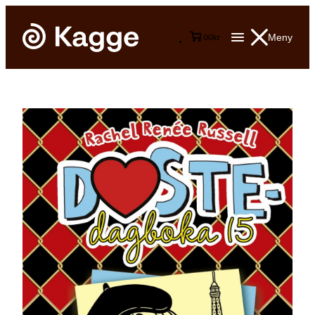
Meny
0
0
kr