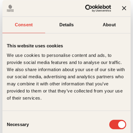
Nedtegnelser
Kjøp
fra
Reduser
Øk
et
mengden
mengden
fancy
Paris-
Consent
Details
About
eventyr
-
På lager
NOT!
Beskrivelse
antall
This website uses cookies
Ekstra detaljer
Beskrivelse
We use cookies to personalise content and ads, to
provide social media features and to analyse our traffic.
We also share information about your use of our site with
Forfattere
Rachel Renée Russell
Dustedagboka-seriens mange trofaste lesere kan
our social media, advertising and analytics partners who
puste lettet ut: Det kommer enda en dustete
dagbok fra sjarmtrollet Nikki Maxwell, og livet
may combine it with other information that you’ve
Forlag
Kagge Forlag AS,
hennes er heldigvis fortsatt fullt av opp- og nedturer
Relaterte produkter
provided to them or that they’ve collected from your use
og underholdende forviklinger.
Målgruppe
9-12
of their services.
Nikki Maxwell er tilbake med nye dagboknotater om
Språk
nob
sine opp- og nedturer. Serien Dustedagboka er snart
solgt i 1 million eksemplarer bare i Norge, og nå er
Consent
ISBN
9788248926474
endelig bok 15 her! Nikkis liv som amerikansk
Necessary
tenåring er fortsatt fullt av underholdende
Selection
forviklinger. Og kanskje – eller kanskje ikke – får Nikki
Utgivelsesår
2023