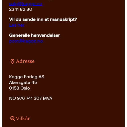
salg@kagge.no
23 11 82 80
Vil du sende inn et manuskript?
Les her
Generelle henvendelser
post@kagge.no
Adresse
Kagge Forlag AS
Akersgata 45
0158 Oslo
NO 976 741 307 MVA
Vilkår