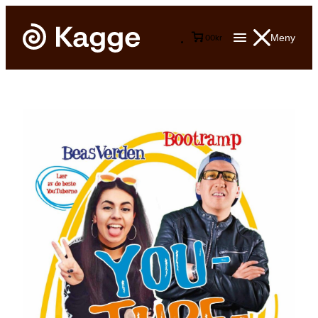
Meny
0
0
kr