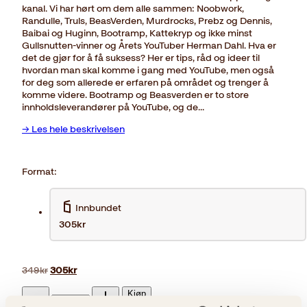
kanal. Vi har hørt om dem alle sammen: Noobwork,
Randulle, Truls, BeasVerden, Murdrocks, Prebz og Dennis,
Baibai og Huginn, Bootramp, Kattekryp og ikke minst
Gullsnutten-vinner og Årets YouTuber Herman Dahl. Hva er
det de gjør for å få suksess? Her er tips, råd og ideer til
hvordan man skal komme i gang med YouTube, men også
for deg som allerede er erfaren på området og trenger å
komme videre. Bootramp og Beasverden er to store
innholdsleverandører på YouTube, og de…
→ Les hele beskrivelsen
Format:
Innbundet
305kr
Opprinnelig
Nåværende
349
kr
305
kr
pris
pris
YouTube-
var:
er:
Kjøp
skolen
349kr.
305kr.