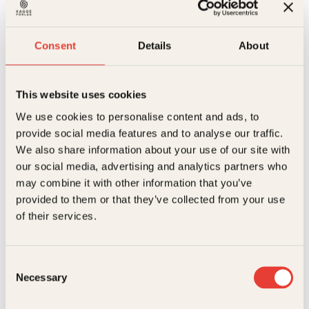
Reduser
Øk
antall
mengden
mengden
Consent
Details
About
På lager
Beskrivelse
This website uses cookies
Ekstra detaljer
Beskrivelse
We use cookies to personalise content and ads, to
provide social media features and to analyse our traffic.
Forfattere
Beasverden
YouTube er verdens største videodelingstjeneste på
We also share information about your use of our site with
nett. I denne boka lærer du alt om hvordan du setter
our social media, advertising and analytics partners who
opp din egen kanal.
Forlag
Kagge Forlag AS,
may combine it with other information that you’ve
Relaterte produkter
Vi har hørt om dem alle sammen: Noobwork,
provided to them or that they’ve collected from your use
Målgruppe
12-16
Randulle, Truls, BeasVerden, Murdrocks, Prebz og
of their services.
Dennis, Baibai og Huginn, Bootramp, Kattekryp og
Språk
nob
ikke minst Gullsnutten-vinner og Årets YouTuber
Herman Dahl. Hva er det de gjør for å få suksess?
ISBN
9788248920410
Consent
Her er tips, råd og ideer til hvordan man skal komme
Necessary
i gang med YouTube, men også for deg som allerede
Selection
Utgivelsesår
2017
er erfaren på området og trenger å komme videre.
Bootramp og Beasverden er to store