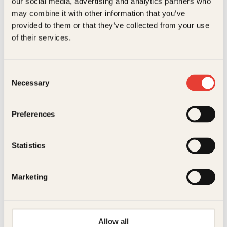
our social media, advertising and analytics partners who
Litteraturtype
Faglitteratur
may combine it with other information that you’ve
provided to them or that they’ve collected from your use
Hallgeir Opedal
Irina Lee, Mette Randem
Vekt
0.56 kg
of their services.
Magnus Carlsen
Mathjelpen for
Dimensjoner
1.70 × 17.70 × 24.80 cm
foreldre
Innbundet
99
kr
Les mer
Consent
Necessary
Selection
Preferences
Statistics
Marketing
Innbundet
369
kr
Les mer
Ernst Baasland
Arild Opheim
Veien til
Hvor var du da
forsoning
Oddvar Brå fikk
Allow all