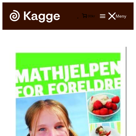
Meny
0
0
kr