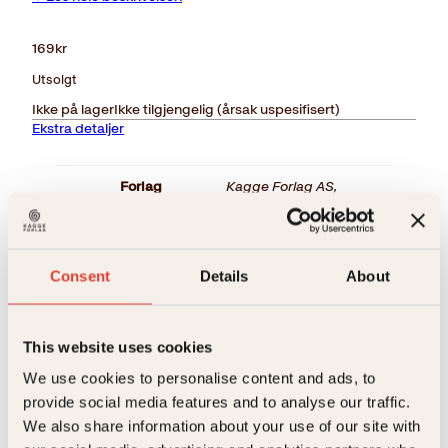
169
kr
Utsolgt
Ikke på lager
Ikke tilgjengelig (årsak uspesifisert)
Ekstra detaljer
Forlag
Kagge Forlag AS,
Målgruppe
Voksen
Relaterte produkter
Språk
nob
Consent
Details
About
ISBN
9788248909439
Utgivelsesår
2010
This website uses cookies
We use cookies to personalise content and ads, to
Bokformat
Innbundet
provide social media features and to analyse our traffic.
We also share information about your use of our site with
Antall sider
128