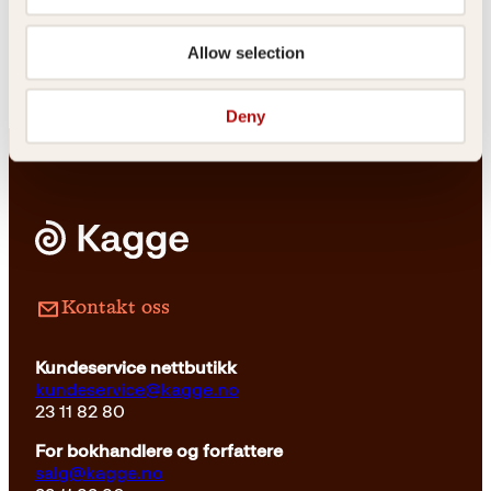
sitt første kyss?
Innbundet
249
kr
Les mer
Allow selection
Deny
Innbundet
349
kr
Les mer
Kontakt oss
Kundeservice nettbutikk
kundeservice@kagge.no
23 11 82 80
For bokhandlere og forfattere
salg@kagge.no