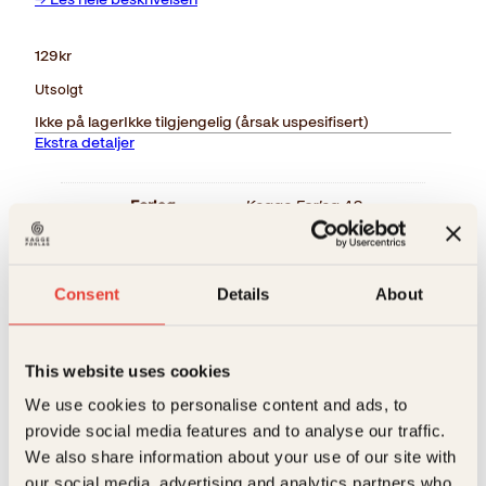
129
kr
Utsolgt
Ikke på lager
Ikke tilgjengelig (årsak uspesifisert)
Ekstra detaljer
Forlag
Kagge Forlag AS,
Målgruppe
Voksen
Relaterte produkter
Språk
nob
Consent
Details
About
ISBN
9788248910527
This website uses cookies
Utgivelsesår
2011
We use cookies to personalise content and ads, to
Bokformat
Innbundet
provide social media features and to analyse our traffic.
We also share information about your use of our site with
Antall sider
128
our social media, advertising and analytics partners who