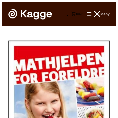
Meny
0
0
kr