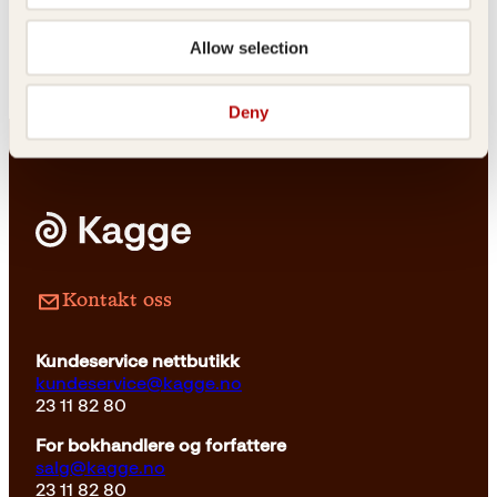
balanse
Innbundet
399
kr
Les mer
Allow selection
Deny
Innbundet
169
kr
Les mer
Kontakt oss
Kundeservice nettbutikk
kundeservice@kagge.no
23 11 82 80
For bokhandlere og forfattere
salg@kagge.no
23 11 82 80