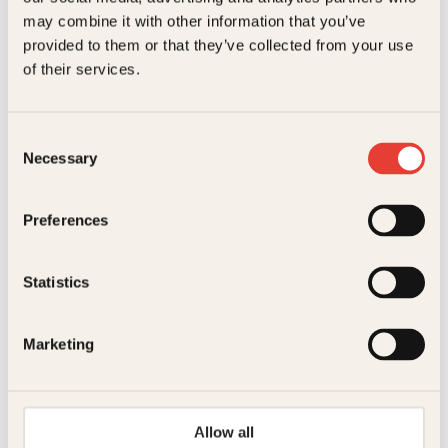
may combine it with other information that you’ve
Litteraturtype
Faglitteratur
provided to them or that they’ve collected from your use
Kaloriguiden
Elizabeth S. Lingjærde, Kjell
Vekt
0.55 kg
of their services.
Ove Storvik
Dimensjoner
1.60 × 17.20 × 24.60 cm
Supermat
Innbundet
299
kr
Les mer
Consent
Necessary
Selection
Preferences
Statistics
Marketing
Pocket
129
kr
Les mer
Irina Lee, Morten Brun
Fedon Lindberg
Mathjelpen for
Naturlig slank
foreldre
med tarm i
Allow all