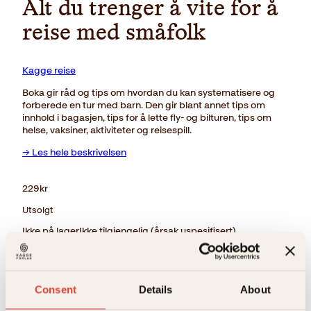
Alt du trenger å vite for å
reise med småfolk
Kagge reise
Boka gir råd og tips om hvordan du kan systematisere og
forberede en tur med barn. Den gir blant annet tips om
innhold i bagasjen, tips for å lette fly- og bilturen, tips om
helse, vaksiner, aktiviteter og reisespill.
→ Les hele beskrivelsen
229
kr
Utsolgt
Ikke på lager
Ikke tilgjengelig (årsak uspesifisert)
Beskrivelse
Ekstra detaljer
Beskrivelse
Consent
Details
About