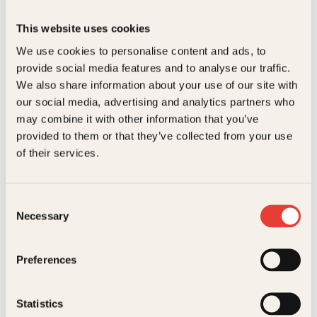
Forlag
Kagge Forlag AS,
Boka gir råd og tips om hvordan du kan
systematisere og forberede en tur med barn. Den
This website uses cookies
gir blant annet tips om innhold i bagasjen, tips for å
Målgruppe
Voksen
lette fly- og bilturen, tips om helse, vaksiner,
Relaterte produkter
We use cookies to personalise content and ads, to
aktiviteter og reisespill.
Språk
nob
provide social media features and to analyse our traffic.
We also share information about your use of our site with
ISBN
9788248902225
our social media, advertising and analytics partners who
Utgivelsesår
2002
may combine it with other information that you’ve
provided to them or that they’ve collected from your use
Bokformat
Pocket
of their services.
Antall sider
190
Consent
Litteraturtype
Faglitteratur
Necessary
Selection
Ida Larmo, Ola Bremnes
Tom Haga
Vekt
0.25 kg
På gyngende
Lavkarbo fra
Serie
Kagge reise
Preferences
grunn
gastronomisk
institutt
Statistics
Innbundet
399
kr
Les mer