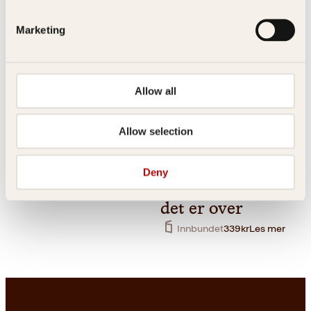
Marketing
Allow all
Allow selection
Innbundet
399
kr
Les mer
Astrid Meland, Helge Øgrim
Live Landmark, Hilde Wøhni
Joakimsen
Deny
Negre har rytme
Vekk meg når
det er over
Innbundet
339
kr
Les mer