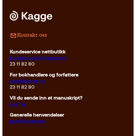
Pocket
299
kr
Les mer
Kontakt oss
Kundeservice nettbutikk
kundeservice@kagge.no
23 11 82 80
For bokhandlere og forfattere
salg@kagge.no
23 11 82 80
Vil du sende inn et manuskript?
Les her
Generelle henvendelser
post@kagge.no