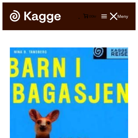
Meny
0
0
kr