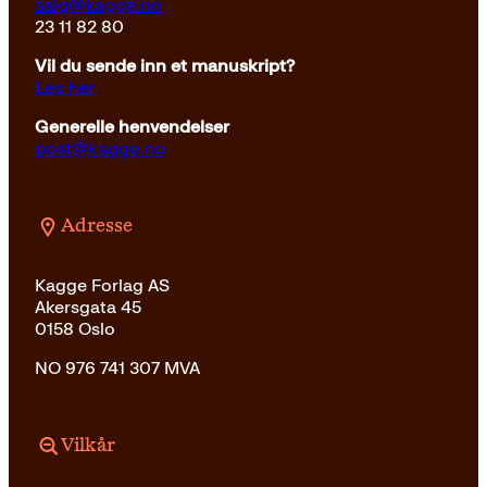
salg@kagge.no
23 11 82 80
Vil du sende inn et manuskript?
Les her
Generelle henvendelser
post@kagge.no
Adresse
Kagge Forlag AS
Akersgata 45
0158 Oslo
NO 976 741 307 MVA
Vilkår