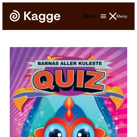
Meny
0
0
kr