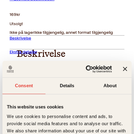
169
kr
Utsolgt
Ikke på lager
Ikke tilgjengelig, annet format tilgjengelig
Beskrivelse
Ekstra detaljer
Beskrivelse
Forlag
Kagge Forlag AS,
Kan du mye om fotball? Er du god i geografi? Ser du
mye på film? Har du god hukommelse, eller har du
rett og slett lyst til å finne ut hvor mye de andre kan?
Målgruppe
6-99-12
Consent
Details
About
I Barnas aller kuleste quiz finner du spørsmål om alt
Relaterte produkter
mellom himmel og jord – fra kjøkkenbordet til
Språk
nob
verdensrommet. Du kan kanskje mer enn du tror!
ISBN
9788272015267
This website uses cookies
We use cookies to personalise content and ads, to
Utgivelsesår
2012
provide social media features and to analyse our traffic.
Bokformat
Innbundet
We also share information about your use of our site with