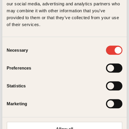
our social media, advertising and analytics partners who
Antall sider
240
may combine it with other information that you’ve
provided to them or that they’ve collected from your use
Litteraturtype
Faglitteratur
of their services.
Øistein Kristiansen
Nielsen, Olav Viksmo Slettan,
Vekt
0.64 kg
Tom Bjørn
Tenk med
Dimensjoner
2.30 × 17.70 × 22.10 cm
Alt kan fikses
Consent
tegneserier
Necessary
Selection
Pocket
199
kr
Les mer
Serie
Barnas aller kuleste
Preferences
H
Statistics
Marketing
Pocket
149
kr
Les mer
Høysangen
Anne Britt Granaas, Kari
Alsaker, Morten Brun
Allow all