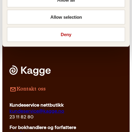
Verdens beste
grillmat
Allow selection
Innbundet
149
kr
Les mer
Deny
Pocket
39
kr
Les mer
Kontakt oss
Kundeservice nettbutikk
kundeservice@kagge.no
23 11 82 80
For bokhandlere og forfattere