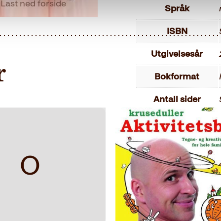
Last ned forside
Språk
ISBN
Utgivelsesår
r
Bokformat
Antall sider
Litteraturtype
Vekt
O
Dimensjoner