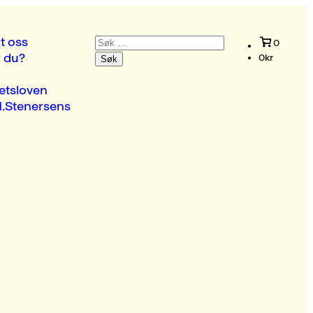
Søk
t oss
0
etter:
r du?
0
kr
etsloven
.Stenersens