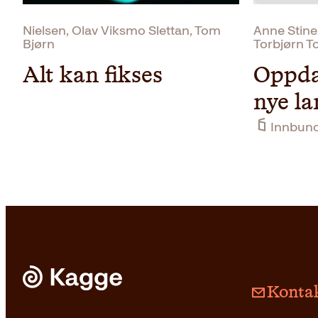
Nielsen, Olav Viksmo Slettan, Tom
Anne Stine
Bjørn
Torbjørn T
Alt kan fikses
Oppda
nye l
Innbun
Kontak