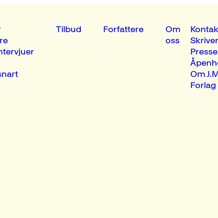
r
Tilbud
Forfattere
Om
Kontak
re
oss
Skrive
ntervjuer
Presse
Åpenh
nart
Om J.M
Forlag