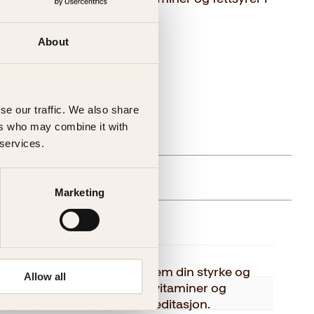
sere yoga og meditasjon.
About
se our traffic. We also share
ers who may combine it with
 services.
gelig (årsak uspesifisert)
Marketing
else
Kagge Forlag AS,
om hvordan du kan bringe frem din styrke og
Allow all
udere supermat, mineraler, vitaminer og
Voksen
t, og å praktisere yoga og meditasjon.