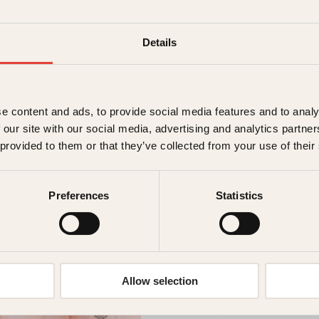
kostholdet, og å prakti
→ Les hele beskrivelsen
Details
399
kr
e content and ads, to provide social media features and to analy
Utsolgt
 our site with our social media, advertising and analytics partn
 provided to them or that they’ve collected from your use of their
Ikke på lager
Ikke tilgjen
Beskrivelse
Preferences
Statistics
Ekstra detaljer
Beskriv
Forlag
Forfatterne gir råd 
Allow selection
skjønnhet ved å inkl
Målgruppe
fettsyrer i kostholde