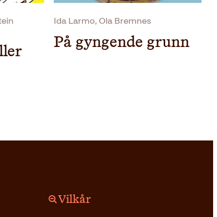
tein
Ida Larmo, Ola Bremnes
På gyngende grunn
ller
Vilkår