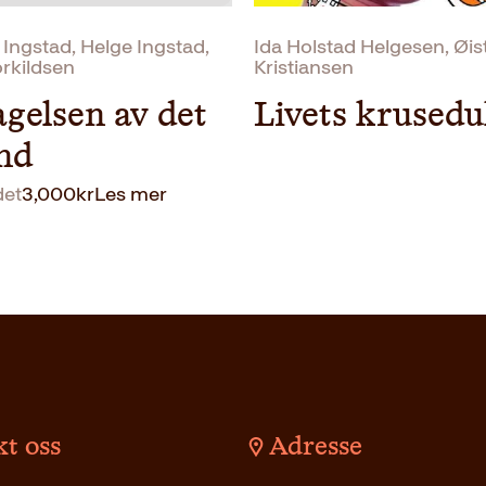
 Ingstad, Helge Ingstad,
Ida Holstad Helgesen, Øis
orkildsen
Kristiansen
gelsen av det
Livets krusedu
and
det
3,000
kr
Les mer
t oss
Adresse