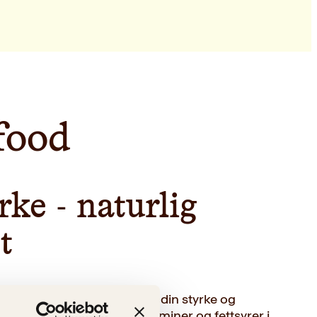
food
rke - naturlig
t
hvordan du kan bringe frem din styrke og
e supermat, mineraler, vitaminer og fettsyrer i