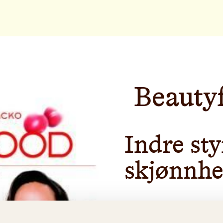
Beauty
Indre sty
skjønnhe
Forfatterne gir råd om 
skjønnhet ved å inkluder