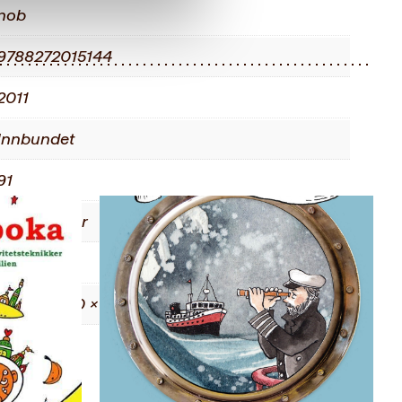
nob
9788272015144
2011
Innbundet
91
Faglitteratur
1.06 kg
2.30 × 21.90 × 26.70 cm