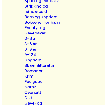
Sport og friluftsliv
Strikking og
håndarbeid
Barn og ungdom
Bokserier for barn
Eventyr og
Gavebøker
0–3 år
3–6 år
6–9 år
9–12 år
Ungdom
Skjønnlitteratur
Romaner
Krim
Feelgood
Norsk
Oversatt
Dikt
Gave- og