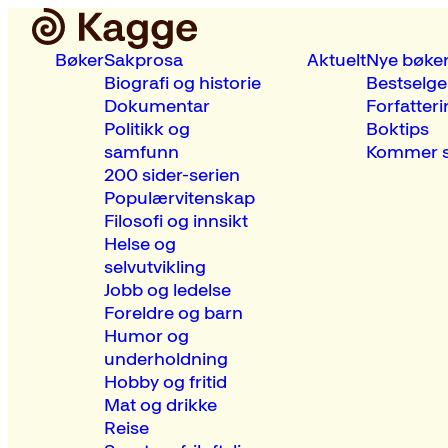
Bøker
Sakprosa
Aktuelt
Nye bøke
Biografi og historie
Bestselge
Dokumentar
Forfatteri
Politikk og
Boktips
samfunn
Kommer s
200 sider-serien
Populærvitenskap
Filosofi og innsikt
Helse og
selvutvikling
Jobb og ledelse
Foreldre og barn
Humor og
underholdning
Hobby og fritid
Mat og drikke
Reise