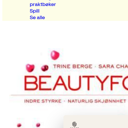
praktbøker
Spill
Se alle