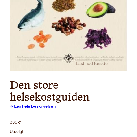
Last ned forside
Den store
helsekostguiden
→ Les hele beskrivelsen
339
kr
Utsolgt