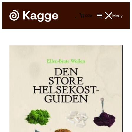
Meny
0
0
kr