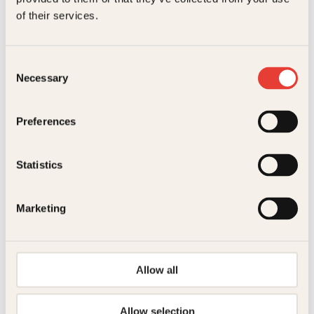
Dimensjoner
2.60 × 17.80 × 23.20 cm
tegneserier
of their services.
Pocket
199
kr
Les mer
Consent
Necessary
Selection
O
Preferences
Statistics
Pocket
299
kr
Les mer
Anne Stine Ingstad, Helge
Andreas Wahl, Martin Lothe
Ingstad, Torbjørn Torkildsen
Sæterdal
Marketing
Oppdagelsen av
Fysikkmagi
det nye land
Innbundet
Allow all
3,000
kr
Les mer
Allow selection