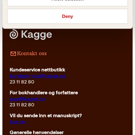
Deny
Innbundet
299
kr
Les mer
Kontakt oss
Kundeservice nettbutikk
kundeservice@kagge.no
23 11 82 80
For bokhandlere og forfattere
salg@kagge.no
23 11 82 80
Vil du sende inn et manuskript?
Les her
Generelle henvendelser