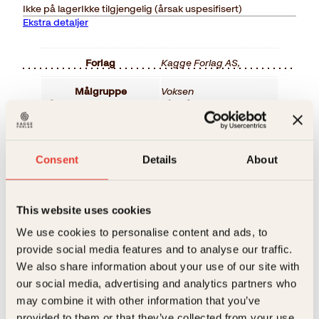
Ikke på lager
Ikke tilgjengelig (årsak uspesifisert)
Ekstra detaljer
Forlag
Kagge Forlag AS,
Målgruppe
Voksen
Relaterte produkter
Språk
nob
ISBN
9788272015397
Consent
Details
About
Utgivelsesår
2012
Bokformat
Innbundet
This website uses cookies
We use cookies to personalise content and ads, to
Antall sider
271
provide social media features and to analyse our traffic.
Litteraturtype
Faglitteratur
We also share information about your use of our site with
our social media, advertising and analytics partners who
Astrid Meland, Helge Øgrim
Øistein Kristiansen
Vekt
0.88 kg
may combine it with other information that you’ve
Negre har rytme
Tenk med
provided to them or that they’ve collected from your use