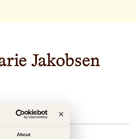
arie Jakobsen
gelig (årsak uspesifisert)
About