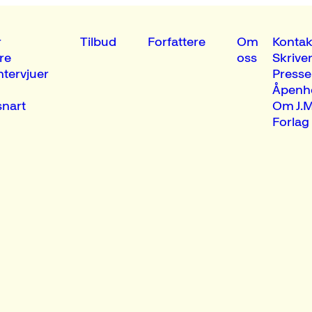
r
Tilbud
Forfattere
Om
Kontak
re
oss
Skrive
ntervjuer
Presse
Åpenh
nart
Om J.M
Forlag