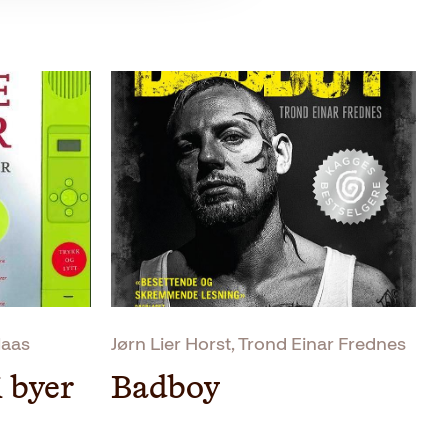
laas
Jørn Lier Horst, Trond Einar Frednes
i byer
Badboy