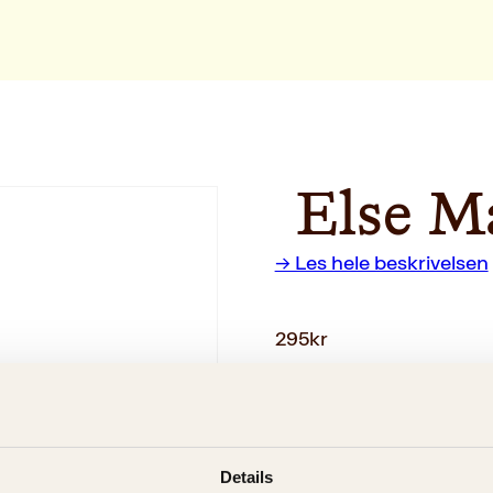
Else M
→ Les hele beskrivelsen
295
kr
Utsolgt
Ikke på lager
Ikke tilgjen
Ekstra detaljer
Details