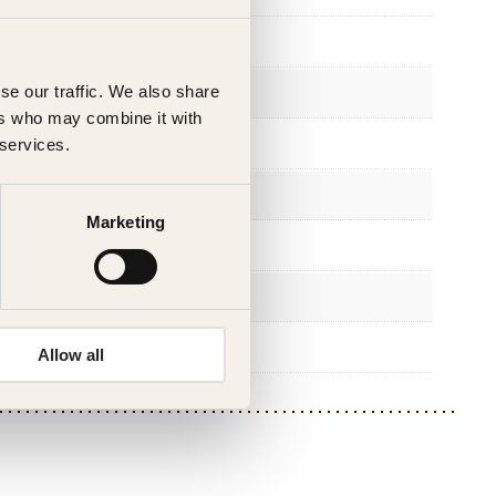
Kagge Forlag AS,
Voksen
se our traffic. We also share
ers who may combine it with
nob
 services.
9788272011511
Marketing
1987
Innbundet
Faglitteratur
Allow all