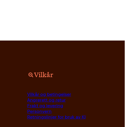
Vilkår
Pocket
179
kr
Les mer
er
Vilkår og betingelser
Angrerett og retur
Frakt og levering
Personvern
Retningslinjer for bruk av KI