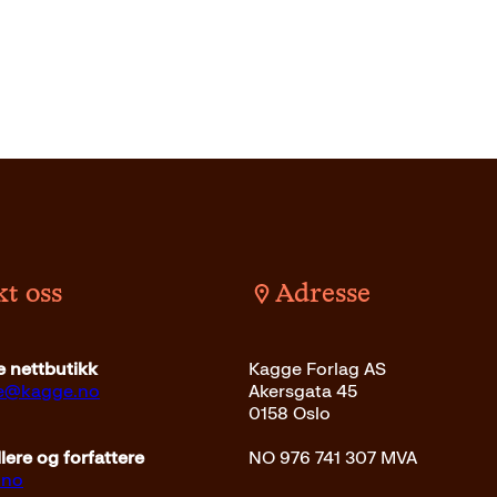
t oss
Adresse
det
299
kr
Les mer
Innbundet
399
kr
Les m
 nettbutikk
Kagge Forlag AS
ce@kagge.no
Akersgata 45
0158 Oslo
ere og forfattere
NO 976 741 307 MVA
.no