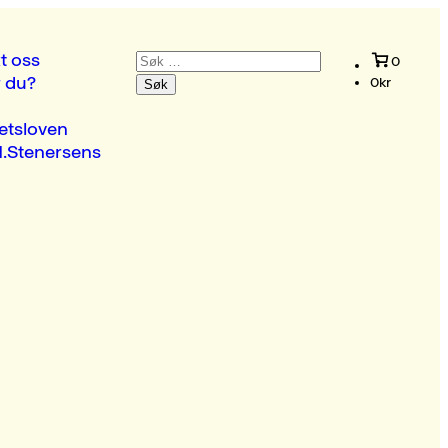
Søk
t oss
0
etter:
r du?
0
kr
etsloven
.Stenersens