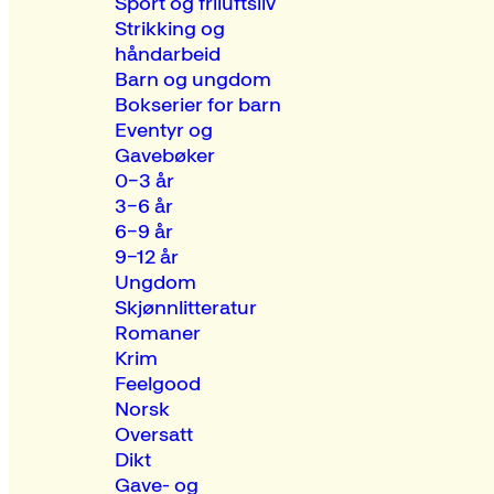
Sport og friluftsliv
Strikking og
håndarbeid
Barn og ungdom
Bokserier for barn
Eventyr og
Gavebøker
0–3 år
3–6 år
6–9 år
9–12 år
Ungdom
Skjønnlitteratur
Romaner
Krim
Feelgood
Norsk
Oversatt
Dikt
Gave- og