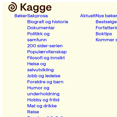
Bøker
Sakprosa
Aktuelt
Nye bøke
Biografi og historie
Bestselge
Dokumentar
Forfatteri
Politikk og
Boktips
samfunn
Kommer s
200 sider-serien
Populærvitenskap
Filosofi og innsikt
Helse og
selvutvikling
Jobb og ledelse
Foreldre og barn
Humor og
underholdning
Hobby og fritid
Mat og drikke
Reise