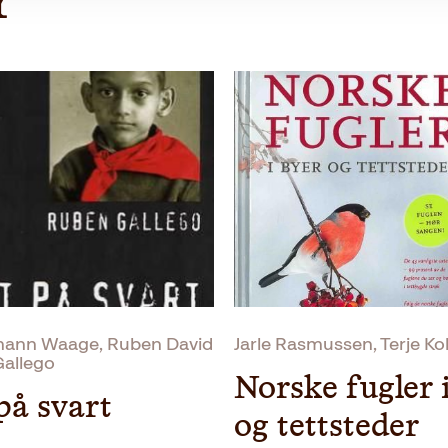
r
mann Waage, Ruben David
Jarle Rasmussen, Terje Ko
Gallego
Norske fugler 
på svart
og tettsteder