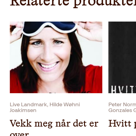
Relaterte produkte
Live Landmark, Hilde Wøhni
Peter Nor
Joakimsen
Gonzales 
Vekk meg når det er
Hvitt 
over