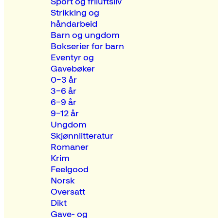
Sport og friluftsliv
Strikking og
håndarbeid
Barn og ungdom
Bokserier for barn
Eventyr og
Gavebøker
0–3 år
3–6 år
6–9 år
9–12 år
Ungdom
Skjønnlitteratur
Romaner
Krim
Feelgood
Norsk
Oversatt
Dikt
Gave- og