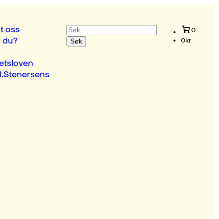
Søk
t oss
0
etter:
r du?
0
kr
etsloven
.Stenersens