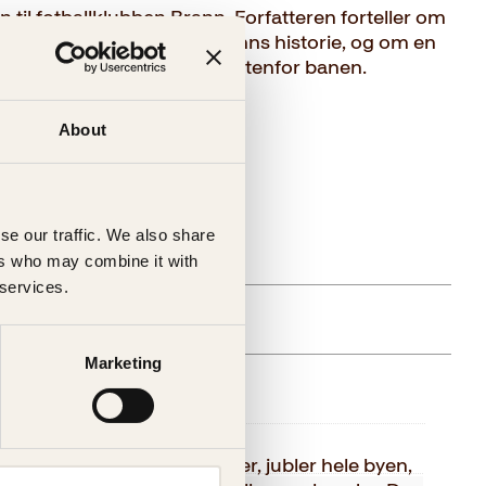
n til fotballklubben Brann. Forfatteren forteller om
blikk og bitre nederlag i Branns historie, og om en
er som har skjedd på og utenfor banen.
About
se our traffic. We also share
ers who may combine it with
gelig (årsak uspesifisert)
 services.
Marketing
else
Kagge Forlag AS,
orhold til Brann. Når de vinner, jubler hele byen,