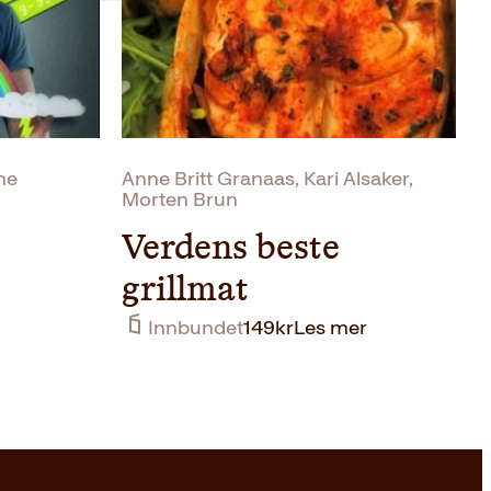
he
Anne Britt Granaas, Kari Alsaker,
Morten Brun
Verdens beste
grillmat
Innbundet
149
kr
Les mer