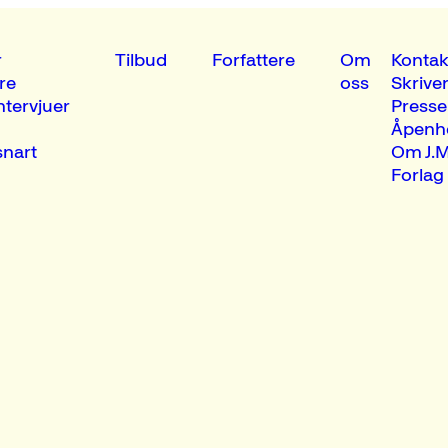
r
Tilbud
Forfattere
Om
Kontak
re
oss
Skrive
ntervjuer
Presse
Åpenh
nart
Om J.M
Forlag