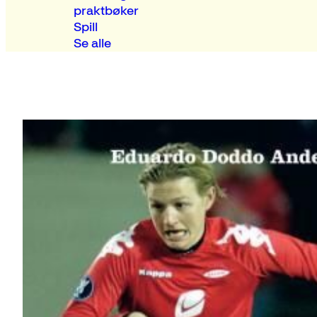
praktbøker
Spill
Se alle