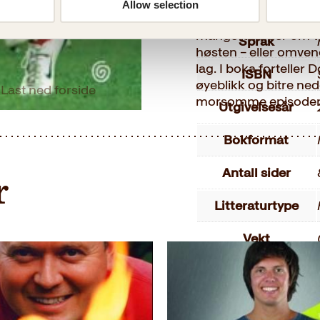
men når de taper, bli
Allow selection
Målgruppe
fine med Brann er at 
mange kamper om våre
Språk
høsten – eller omven
lag. I boka forteller
ISBN
øyeblikk og bitre ne
Last ned forside
morsomme episoder s
Utgivelsesår
Bokformat
Antall sider
r
Litteraturtype
Vekt
Dimensjoner
Serie