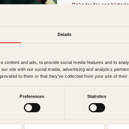
Boka tar for seg historie
spillerne, om stolte øye
rekke morsomme episod
→ Les hele beskrivelsen
Details
159
kr
Utsolgt
e content and ads, to provide social media features and to analy
 our site with our social media, advertising and analytics partn
Ikke på lager
Ikke tilgjen
 provided to them or that they’ve collected from your use of their
Beskrivelse
Preferences
Statistics
Ekstra detaljer
Beskriv
Forlag
Alle i Bergen har et f