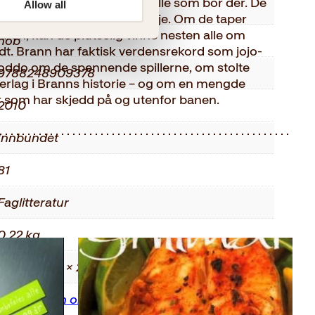
r klubben en klagemur for alle som bor der. De
Allow all
9-12
man aldri vet hva som vil skje. Om de taper
n, kan de plutselig vinne nesten alle om
nob
dt. Brann har faktisk verdensrekord som jojo-
 Doddo om de spennende spillerne, om stolte
9788248909378
derlag i Branns historie – og om en mengde
om har skjedd på og utenfor banen.
2010
Innbundet
81
Faglitteratur
0.22 kg
1.50 × 14.70 × 20.80 cm
Fortellingen om