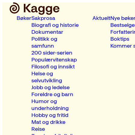
Bøker
Sakprosa
Aktuelt
Nye bøke
Biografi og historie
Bestselge
Dokumentar
Forfatteri
Politikk og
Boktips
samfunn
Kommer s
200 sider-serien
Populærvitenskap
Filosofi og innsikt
Helse og
selvutvikling
Jobb og ledelse
Foreldre og barn
Humor og
underholdning
Hobby og fritid
Mat og drikke
Reise