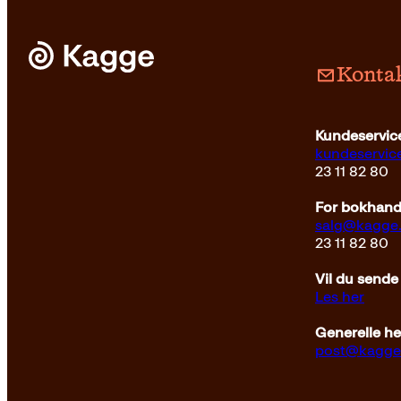
Kontak
Innbun
Kundeservice
kundeservi
23 11 82 80
For bokhandl
salg@kagge
23 11 82 80
Vil du sende
Les her
Generelle h
post@kagge