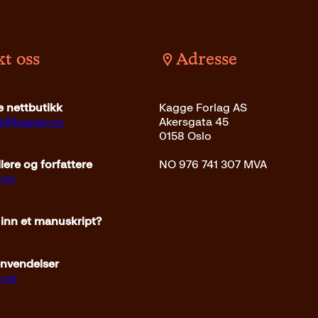
t oss
Adresse
det
399
kr
Les mer
Innbundet
299
kr
Les m
 nettbutikk
Kagge Forlag AS
ce@kagge.no
Akersgata 45
0158 Oslo
ere og forfattere
NO 976 741 307 MVA
.no
 inn et manuskript?
envendelser
.no