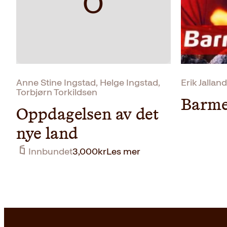
O
Anne Stine Ingstad, Helge Ingstad,
Erik Jallan
Torbjørn Torkildsen
Barmen
Oppdagelsen av det
nye land
Innbundet
3,000
kr
Les mer