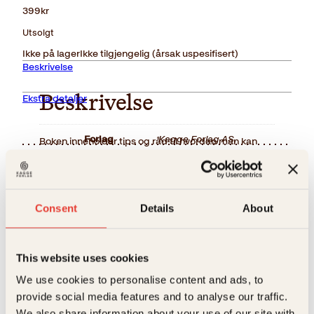
399
kr
Utsolgt
Ikke på lager
Ikke tilgjengelig (årsak uspesifisert)
Beskrivelse
Ekstra detaljer
Beskrivelse
Forlag
Kagge Forlag AS,
Boken inneholder tips og råd til hvordan man kan
blande gamle og nye gjenstander i hjemmet.
Forfatteren viser hvordan man går frem ved kjøp av
Målgruppe
Voksen
gjenstander ved auksjoner. Med illustrasjoner av
Relaterte produkter
kjøkken, festbord, stuer osv.
Språk
nob
Consent
Details
About
ISBN
9788272013539
Utgivelsesår
2004
This website uses cookies
Bokformat
Innbundet
We use cookies to personalise content and ads, to
provide social media features and to analyse our traffic.
Antall sider
182
We also share information about your use of our site with