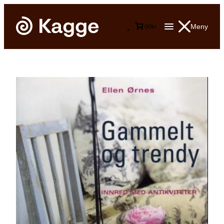
Meny
0
0
kr