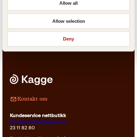
Allow all
Livets
Alt kan fikses
kruseduller
Allow selection
Innbundet
299
kr
Les mer
Deny
Pocket
149
kr
Les mer
Kontakt oss
Kundeservice nettbutikk
kundeservice@kagge.no
23 11 82 80