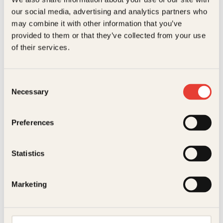
our social media, advertising and analytics partners who
Litteraturtype
Faglitteratur
may combine it with other information that you’ve
Jarle Rasmussen, Terje
Geir Florhaug, Håvard Tjora
provided to them or that they’ve collected from your use
Kolaas
of their services.
Leksehjelp i
Norske fugler i
matematikk
byer og
Consent
tettsteder
Necessary
Selection
Innbundet
399
kr
Les mer
Preferences
Statistics
Marketing
Pocket
249
kr
Les mer
Ida Holstad Helgesen,
Nielsen, Olav Viksmo Slettan,
Øistein Kristiansen
Tom Bjørn