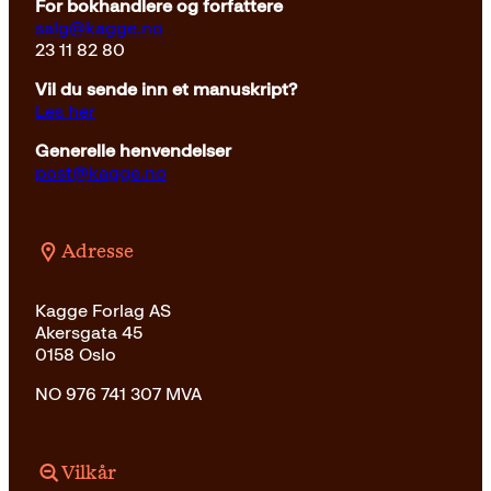
For bokhandlere og forfattere
salg@kagge.no
23 11 82 80
Vil du sende inn et manuskript?
Les her
Generelle henvendelser
post@kagge.no
Adresse
Kagge Forlag AS
Akersgata 45
0158 Oslo
NO 976 741 307 MVA
Vilkår