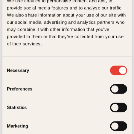
We use cookies to personalise content and ads, to
igjen, skriv!
ISBN
9788248918011
provide social media features and to analyse our traffic.
We also share information about your use of our site with
Utgivelsesår
2016
our social media, advertising and analytics partners who
may combine it with other information that you’ve
I salg fra
18. Jan 2016
provided to them or that they’ve collected from your use
Bokformat
Pocket
of their services.
Litteraturtype
Faglitteratur
Consent
Øistein Kristiansen
Nielsen, Olav Viksmo Slettan,
Vekt
0.62 kg
Necessary
Tom Bjørn
Selection
Slik får du gode
Dimensjoner
2.2 × 18.1 × 22 cm
Alt kan fikses
ideer
Preferences
Pocket
199
kr
Les mer
Statistics
Marketing