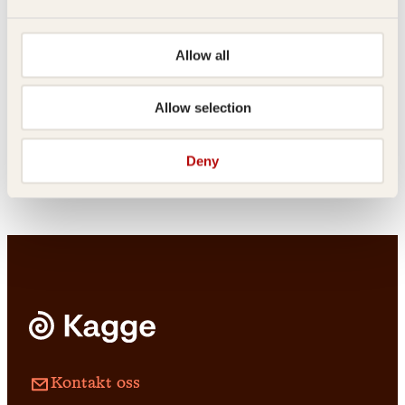
Allow all
Pocket
149
kr
Les mer
Erik Jalland, Lars Barmen
Live Landmark, Hilde Wøhni
Joakimsen
Barmens grill
Allow selection
Vekk meg når
det er over
Deny
Innbundet
339
kr
Les mer
Innbundet
199
kr
Les mer
Kontakt oss