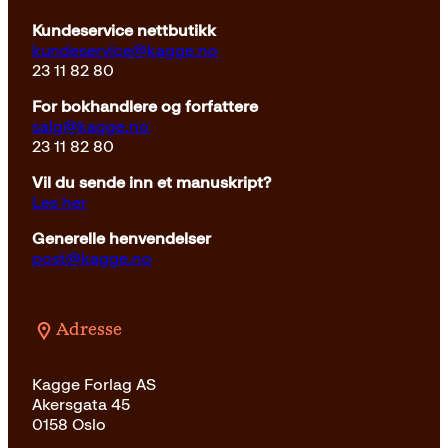
Kundeservice nettbutikk
kundeservice@kagge.no
23 11 82 80
For bokhandlere og forfattere
salg@kagge.no
23 11 82 80
Vil du sende inn et manuskript?
Les her
Generelle henvendelser
post@kagge.no
Adresse
Kagge Forlag AS
Akersgata 45
0158 Oslo