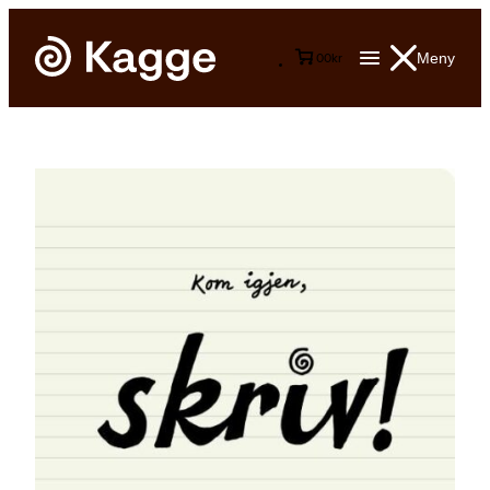
Meny
0
0
kr