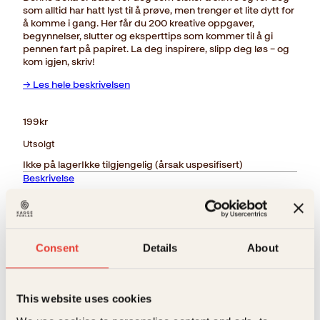
som alltid har hatt lyst til å prøve, men trenger et lite dytt for
å komme i gang. Her får du 200 kreative oppgaver,
begynnelser, slutter og eksperttips som kommer til å gi
pennen fart på papiret. La deg inspirere, slipp deg løs – og
kom igjen, skriv!
→ Les hele beskrivelsen
199
kr
Utsolgt
Ikke på lager
Ikke tilgjengelig (årsak uspesifisert)
Beskrivelse
Ekstra detaljer
Beskrivelse
Consent
Details
About
Forlag
Kagge Forlag AS,
Denne boka er både for deg som elsker å skrive og
for deg som alltid har hatt lyst til å prøve, men
trenger et lite dytt for å komme i gang. Her får du
Målgruppe
Voksen
200 kreative oppgaver, begynnelser, slutter og
Relaterte produkter
This website uses cookies
eksperttips som kommer til å gi pennen fart på
Språk
nob
papiret. La deg inspirere, slipp deg løs – og kom