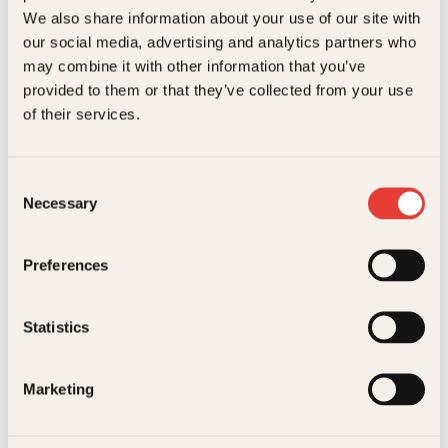
H
Bokformat
Innbundet
We also share information about your use of our site with
our social media, advertising and analytics partners who
Antall sider
134
may combine it with other information that you’ve
Litteraturtype
Faglitteratur
provided to them or that they’ve collected from your use
Høysangen
of their services.
Jarle Rasmussen, Terje
Vekt
0.28 kg
Kolaas
Oversatt av
Kari Risvik
Norske fugler i
Consent
byer og
Necessary
Selection
tettsteder
Innbundet
399
kr
Les mer
Preferences
Statistics
Marketing