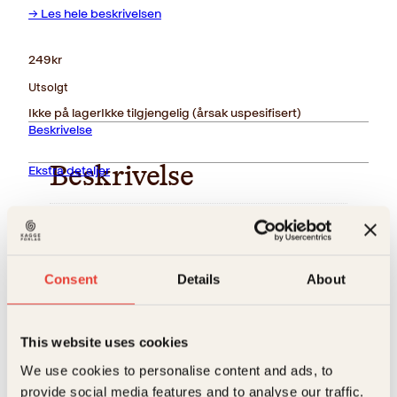
→ Les hele beskrivelsen
249
kr
Utsolgt
Ikke på lager
Ikke tilgjengelig (årsak uspesifisert)
Beskrivelse
Ekstra detaljer
Beskrivelse
Forlag
Kagge Forlag AS,
Boken inneholder 38 instruktive punkter om hvordan
man alltid kan få rett, i enhver diskusjon eller krangel,
selv når man tar feil. Både politikere,
Målgruppe
Voksen
familiemedlemmer, venner og kollegaer har noe å
Relaterte produkter
Consent
Details
About
hente her. Rådene fungerer som en praktisk guide til
Språk
nob
å overleve TV-debatter, familiemiddager og lunsjen i
kantina.
ISBN
9788248905387
This website uses cookies
Utgivelsesår
2005
We use cookies to personalise content and ads, to
provide social media features and to analyse our traffic.