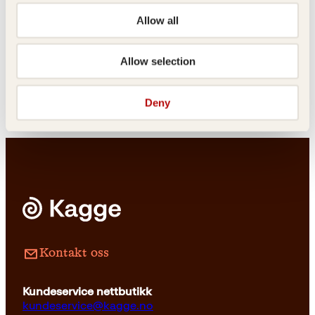
Pocket
39
kr
Les mer
Allow all
Ida Larmo, Ola Bremnes
Erik Jalland, Lars Barmen
På gyngende
Barmens grill
Allow selection
grunn
Innbundet
399
kr
Les mer
Deny
Innbundet
199
kr
Les mer
Kontakt oss
Kundeservice nettbutikk
kundeservice@kagge.no