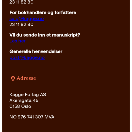
23 11 82 80
For bokhandlere og forfattere
salg@kagge.no
23 11 82 80
Vil du sende inn et manuskript?
Les her
Generelle henvendelser
post@kagge.no
Adresse
Kagge Forlag AS
Akersgata 45
0158 Oslo
NO 976 741 307 MVA