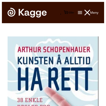
Meny
0
0
kr