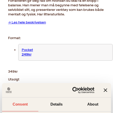
Forfatteren gir deg råd om hvordan du skal få en kropp i
balanse. Han mener man må begynne med følelsene og
selvbildet sitt, og presenterer verktøy som kan brukes både
mentalt og fysisk. Har litteraturliste.
→ Les hele beskrivelsen
Format:
Pocket
249kr
349
kr
Utsolgt
Ikke på lager
Ikke tilgjengelig, annet format tilgjengelig
Beskrivelse
Ekstra detaljer
Beskrivelse
Consent
Details
About