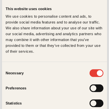
Forlag
Kagge Forlag AS,
Forfatteren gir deg råd om hvordan du skal få en
This website uses cookies
kropp i balanse. Han mener man må begynne med
følelsene og selvbildet sitt, og presenterer verktøy
Målgruppe
Voksen
We use cookies to personalise content and ads, to
som kan brukes både mentalt og fysisk. Har
Relaterte produkter
provide social media features and to analyse our traffic.
litteraturliste.
Språk
nob
We also share information about your use of our site with
ISBN
9788272014994
our social media, advertising and analytics partners who
may combine it with other information that you’ve
Utgivelsesår
2011
provided to them or that they’ve collected from your use
O
of their services.
Bokformat
Innbundet
Antall sider
192
Consent
Litteraturtype
Faglitteratur
Necessary
Selection
Anne Stine Ingstad, Helge
Live Landmark, Hilde Wøhni
Vekt
0.34 kg
Ingstad, Torbjørn Torkildsen
Joakimsen
Preferences
Oppdagelsen av
Vekk meg når
det nye land
det er over
Statistics
Innbundet