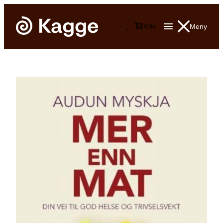
Meny
0
0
kr