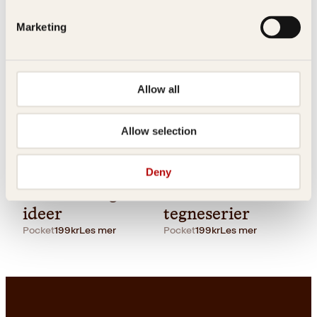
3,000
kr
Les mer
Marketing
Allow all
Allow selection
Innbundet
339
kr
Les mer
Øistein Kristiansen
Øistein Kristiansen
Deny
Slik får du gode
Tenk med
ideer
tegneserier
Pocket
199
kr
Les mer
Pocket
199
kr
Les mer