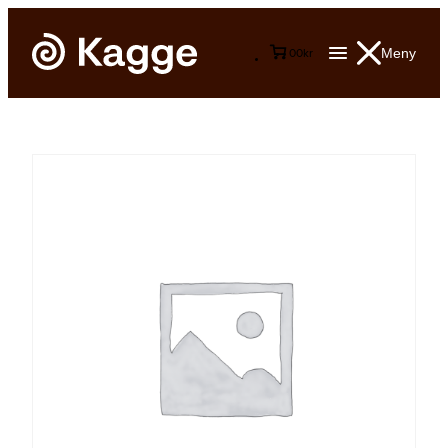
Meny
0
0
kr