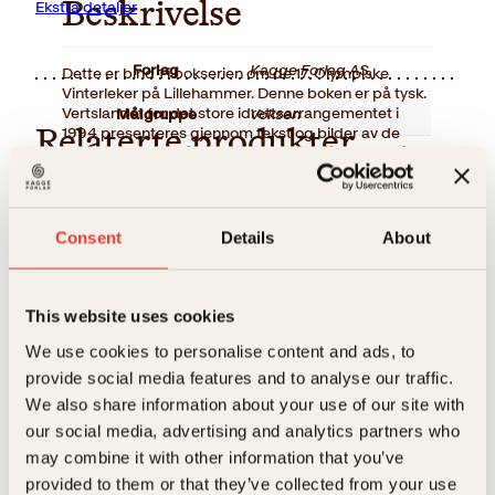
Ekstra detaljer
Beskrivelse
Forlag
Kagge Forlag AS,
Dette er bind 1 i bokserien om de 17. Olympiske
Vinterleker på Lillehammer. Denne boken er på tysk.
Vertslandet for det store idrettsarrangementet i
Målgruppe
Voksen
1994 presenteres gjennom tekst og bilder av de
Relaterte produkter
fremste fagfolk på de forskjellige områder. Her får
Språk
ger
man utviklingen i landet gjennom århundrene, fra
storhetstiden i middelalderen, via mørke hundreår
ISBN
9788272011726
og frem til dagens moderne velferdssamfunn.
Consent
Details
About
Utgivelsesår
1989
Bokformat
Innbundet
This website uses cookies
Antall sider
311
We use cookies to personalise content and ads, to
provide social media features and to analyse our traffic.
Litteraturtype
Faglitteratur
We also share information about your use of our site with
Den offisielle OL-
Camillo Løken, Lilli Bendriss
Jarle Rasmussen, Terje
Serie
our social media, advertising and analytics partners who
Kolaas
bokserien
Du er klarsynt
may combine it with other information that you’ve
Norske fugler i
provided to them or that they’ve collected from your use