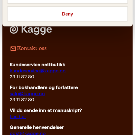
Deny
Pocket
39
kr
Les mer
Kontakt oss
Kundeservice nettbutikk
kundeservice@kagge.no
23 11 82 80
For bokhandlere og forfattere
salg@kagge.no
23 11 82 80
Vil du sende inn et manuskript?
Les her
Generelle henvendelser
post@kagge.no