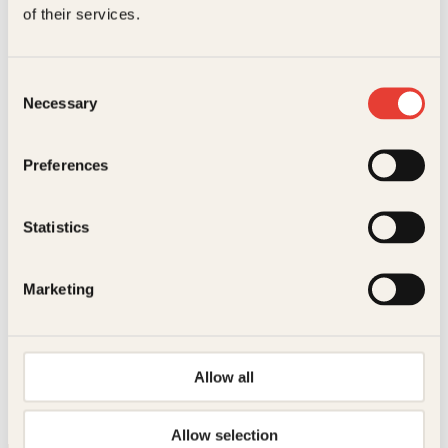
byer og
of their services.
tettsteder
Innbundet
399
kr
Les mer
Consent
Necessary
Selection
S
H
Preferences
Statistics
Marketing
Innbundet
399
kr
Les mer
Høysangen
Jens Johannessen, Peder
Wright Cappelen
Sommerfabel
Innbundet
225
kr
Les mer
Allow all
Allow selection