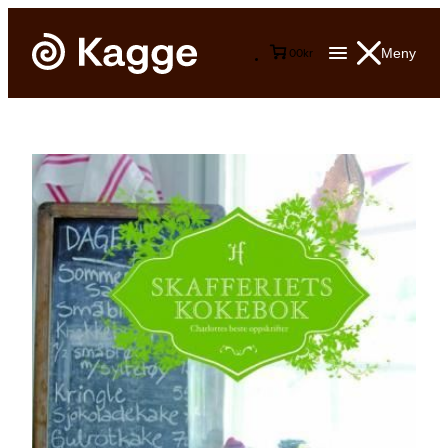
Meny
0
0
kr