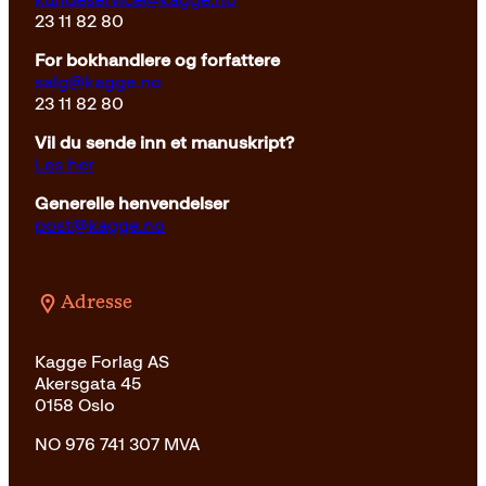
23 11 82 80
For bokhandlere og forfattere
salg@kagge.no
23 11 82 80
Vil du sende inn et manuskript?
Les her
Generelle henvendelser
post@kagge.no
Adresse
Kagge Forlag AS
Akersgata 45
0158 Oslo
NO 976 741 307 MVA