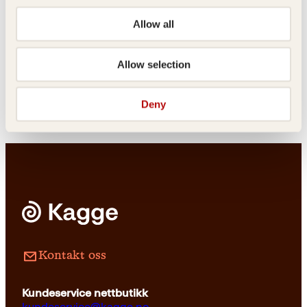
Pocket
149
kr
Les mer
Anne Stine Ingstad, Helge
Tom Haga
Allow all
Ingstad, Torbjørn Torkildsen
Lavkarbo fra
Oppdagelsen av
gastronomisk
det nye land
Allow selection
institutt
Innbundet
399
kr
Les mer
Deny
Innbundet
549
kr
Les mer
Kontakt oss
Kundeservice nettbutikk
kundeservice@kagge.no