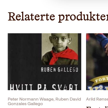
Relaterte produkte
Peter Normann Waage, Ruben David
Arild Røns
Gonzales Gallego