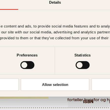
Details
349
kr
Utsolgt
e content and ads, to provide social media features and to analy
Ikke på lager
Ikke tilgjen
 our site with our social media, advertising and analytics partn
Beskrivelse
 provided to them or that they’ve collected from your use of their
Ekstra detaljer
Beskriv
Preferences
Statistics
Forlag
I denne boken presen
etter mer eller mindr
Målgruppe
som Jansons fristelse
Allow selection
kjente retter som ko
Språk
Last ned forside
flyndre Walewska. Bo
forteller hvorfor og
ISBN