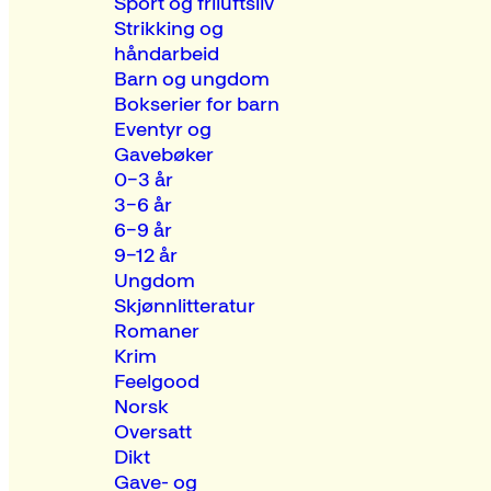
Sport og friluftsliv
Strikking og
håndarbeid
Barn og ungdom
Bokserier for barn
Eventyr og
Gavebøker
0–3 år
3–6 år
6–9 år
9–12 år
Ungdom
Skjønnlitteratur
Romaner
Krim
Feelgood
Norsk
Oversatt
Dikt
Gave- og