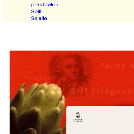
praktbøker
Spill
Se alle