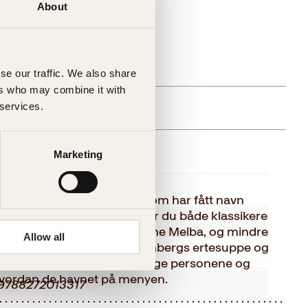
About
se our traffic. We also share
gelig (årsak uspesifisert)
ers who may combine it with
 services.
else
Marketing
Kagge Forlag AS,
teres nærmere 70 retter som har fått navn
e kjente personer. Her finner du både klassikere
Voksen
, biff à la Lindstrøm og pêche Melba, og mindre
Allow all
ng Henriks hønsegryte, Strinbergs ertesuppe og
nob
ka presenterer de forskjellige personene og
 hvordan de havnet på menyen.
9788272013317