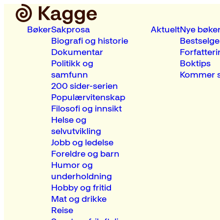
Bøker
Sakprosa
Aktuelt
Nye bøke
Biografi og historie
Bestselge
Dokumentar
Forfatteri
Politikk og
Boktips
samfunn
Kommer s
200 sider-serien
Populærvitenskap
Filosofi og innsikt
Helse og
selvutvikling
Jobb og ledelse
Foreldre og barn
Humor og
underholdning
Hobby og fritid
Mat og drikke
Reise