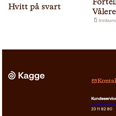
Forte
Hvitt på svart
Våler
Innbun
Kontak
Innbundet
299
kr
Les mer
Kundeservice
kundeservi
23 11 82 80