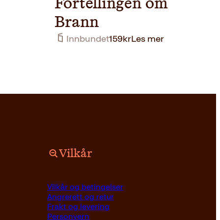
Fortellingen om
Brann
Innbundet
159
kr
Les mer
Vilkår
Vilkår og betingelser
Angrerett og retur
Frakt og levering
Personvern