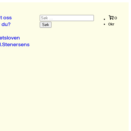
Søk
t oss
0
etter:
r du?
0
kr
etsloven
.Stenersens