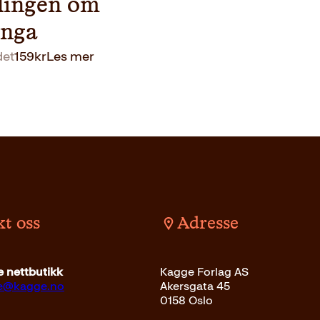
llingen om
enga
det
159
kr
Les mer
t oss
Adresse
Pocket
39
kr
Les mer
 nettbutikk
Kagge Forlag AS
ce@kagge.no
Akersgata 45
0158 Oslo