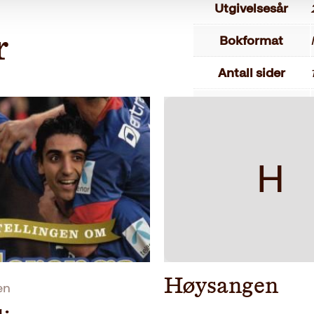
Utgivelsesår
Bokformat
r
Antall sider
Litteraturtype
H
Høysangen
en