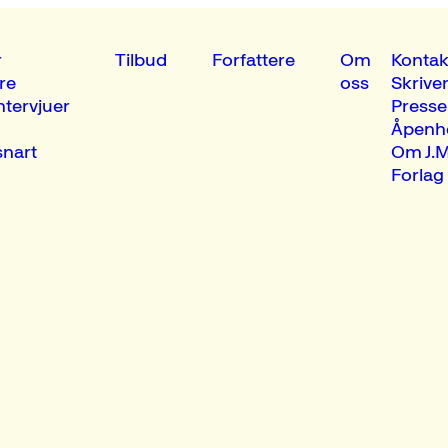
r
Tilbud
Forfattere
Om
Kontak
re
oss
Skrive
ntervjuer
Presse
Åpenh
nart
Om J.M
Forlag