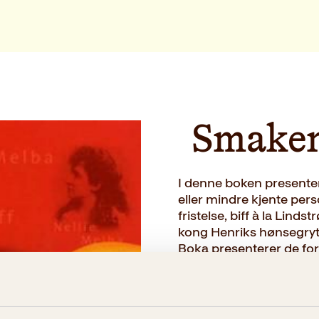
Smaken
I denne boken presenter
eller mindre kjente per
fristelse, biff à la Lin
kong Henriks hønsegryt
Boka presenterer de fors
hvordan de havnet på 
→ Les hele beskrivelsen