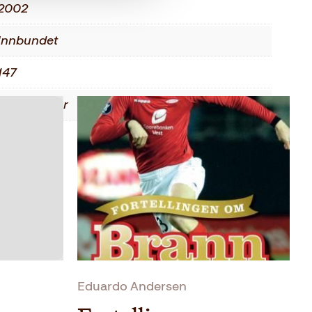
2002
Innbundet
147
Faglitteratur
Eduardo Andersen